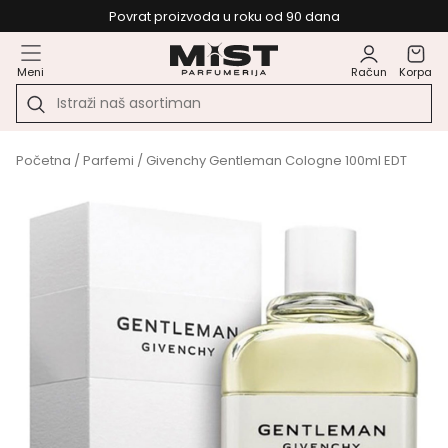
Povrat proizvoda u roku od 90 dana
Meni
Račun
Korpa
Početna
/
Parfemi
/ Givenchy Gentleman Cologne 100ml EDT