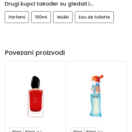
Drugi kupci također su gledali i...
Parfemi
100ml
Muški
Eau de toilette
Povezani proizvodi
30ml
50ml
+ 1
30ml
50ml
+ 1