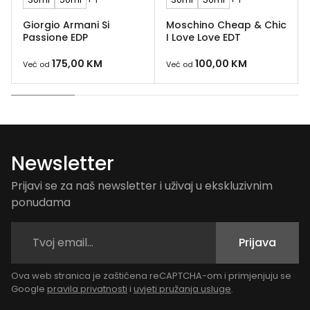
Giorgio Armani Si
Moschino Cheap & Chic
Passione EDP
I Love Love EDT
175,00
KM
100,00
KM
Već od
Već od
Newsletter
Prijavi se za naš newsletter i uživaj u ekskluzivnim
ponudama
Prijava
Ova web stranica je zaštićena reCAPTCHA-om i primjenjuju se
Google
pravila privatnosti
i
uvjeti pružanja usluge
.