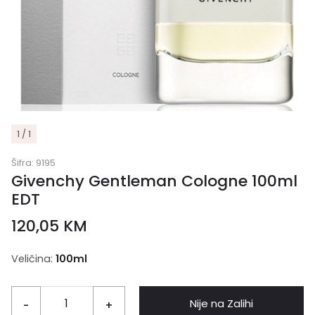
1 / 1
Šifra:
9195
Givenchy Gentleman Cologne 100ml
EDT
120,05
KM
Veličina:
100ml
Nije na Zalihi
-
+