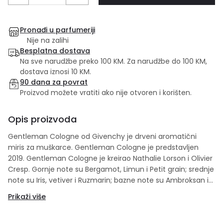
Pronađi u parfumeriji
Nije na zalihi
Besplatna dostava
Na sve narudžbe preko 100 KM. Za narudžbe do 100 KM,
dostava iznosi 10 KM.
90 dana za povrat
Proizvod možete vratiti ako nije otvoren i korišten.
Opis proizvoda
Gentleman Cologne od Givenchy je drveni aromatični
miris za muškarce. Gentleman Cologne je predstavljen
2019. Gentleman Cologne je kreirao Nathalie Lorson i Olivier
Cresp. Gornje note su Bergamot, Limun i Petit grain; srednje
note su Iris, vetiver i Ruzmarin; bazne note su Ambroksan i
mošus.
Prikaži više