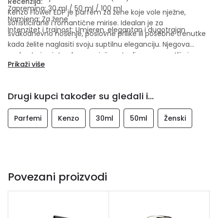
Recenzija:
Zapremina: 30 ml / 50 ml / 100 ml
Kenzo Flower EDP je parfem za žene koje vole nježne,
Namjena: Za žene
sofisticirane i romantične mirise. Idealan je za
Intenzitet i trajnost: Umjeren, elegantan i dugotrajan
svakodnevno nošenje, poslovne prilike ili posebne trenutke
kada želite naglasiti svoju suptilnu eleganciju. Njegova
pudrasta i cvjetna kompozicija ostavlja prepoznatljiv i
Prikaži više
dugotrajan mirisni trag.
Drugi kupci također su gledali i...
Parfemi
Kenzo
30ml
50ml
Ženski
Povezani proizvodi