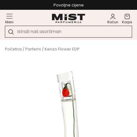
Povoljne cijene
Meni
Račun
Korpa
Početna
/
Parfemi
/ Kenzo Flower EDP