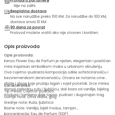
Pronađi u parfumeriji
Nije na zalihi
Besplatna dostava
Na sve narudžbe preko 100 KM. Za narudžbe do 100 KM,
dostava iznosi 10 KM.
90 dana za povrat
Proizvod možete vratiti ako nije otvoren i korišten.
Opis proizvoda
Opis proizvoda:
Kenzo Flower Eau de Parfum je nježan, elegantan i poetičan
miris inspirisan simbolikom maka u urbanom okruženju.
Ova cvjetno-pudrasta kompozicija odiše sofisticiranošću i
bezvremenskom ženstvenošću. Otvara se notama crne
ribizle i gloga koje pružaju lagan i svjež početak. Srce mirisa
Karakteristike:
donosi raskošnu ružu i ljubičicu, dok baza od vanilije, bijelog
Tip mirisa: Cvjetno-pudrasti
mošusa i tamjana daje topao, pudrast i dugotrajan trag.
Gornje note: Crna ribizla, glog
Srednje note: Ruža, ljubičica
Bazne note: Vanilija, bijeli mošus, tamjan
Koncentracija: Eau de Parfum (EDP)