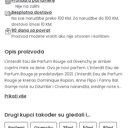
Pronađi u parfumeriji
Nije na zalihi
Besplatna dostava
Na sve narudžbe preko 100 KM. Za narudžbe do 100 KM,
dostava iznosi 10 KM.
90 dana za povrat
Proizvod možete vratiti ako nije otvoren i korišten.
Opis proizvoda
L'Interdit Eau de Parfum Rouge od Givenchy je amber
cvjetni miris za žene. Ovo je novi parfem. L'Interdit Eau de
Parfum Rouge je predstavljen 2021. L'Interdit Eau de Parfum
Rouge je kreirao Dominique Ropion, Anne Flipo i Fanny Bal.
Gornje note su Džumbir i Crvena narandža; srednje note su
Tuberoza, jasmin i Pimento Leaf; bazne note su Sandalovo
Prikaži više
drvo, pačuli i vetiver.
Drugi kupci također su gledali i...
Parfemi
Givenchy
35ml
50ml
80ml