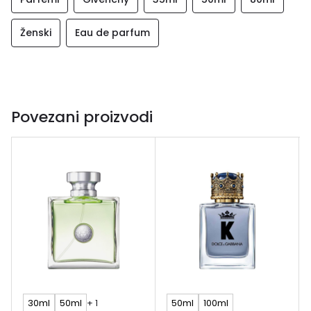
Ženski
Eau de parfum
Povezani proizvodi
30ml
50ml
+ 1
50ml
100ml