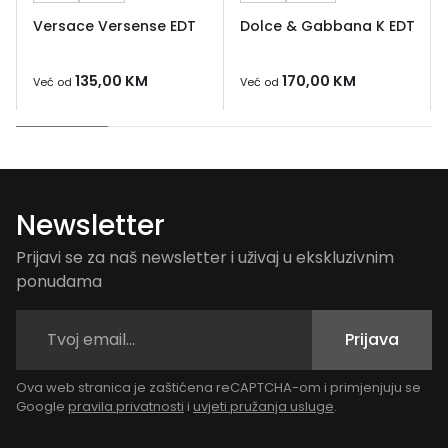
Versace Versense EDT
Dolce & Gabbana K EDT
135,00
KM
170,00
KM
Već od
Već od
Newsletter
Prijavi se za naš newsletter i uživaj u ekskluzivnim
ponudama
Prijava
Ova web stranica je zaštićena reCAPTCHA-om i primjenjuju se
Google
pravila privatnosti
i
uvjeti pružanja usluge
.