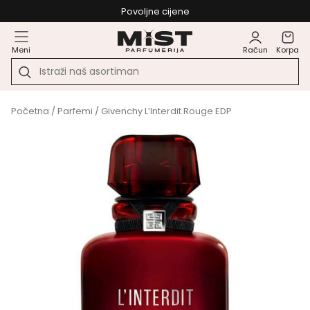
Povoljne cijene
Meni
Račun
Korpa
Početna
/
Parfemi
/ Givenchy L’Interdit Rouge EDP