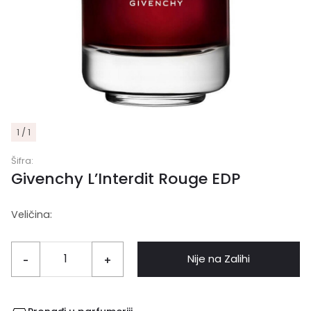
1 / 1
Šifra:
Givenchy L’Interdit Rouge EDP
Veličina:
Nije na Zalihi
-
+