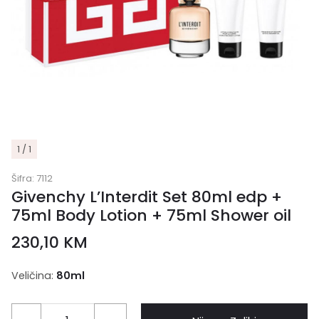
1 / 1
Šifra:
7112
Givenchy L’Interdit Set 80ml edp +
75ml Body Lotion + 75ml Shower oil
230,10
KM
Veličina:
80ml