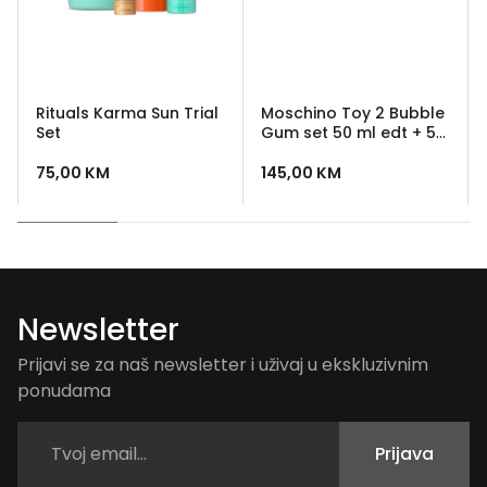
Rituals Karma Sun Trial
Moschino Toy 2 Bubble
Set
Gum set 50 ml edt + 50
ml losion + 50 ml gel za
tusiranje
75,00
KM
145,00
KM
Newsletter
Prijavi se za naš newsletter i uživaj u ekskluzivnim
ponudama
Prijava