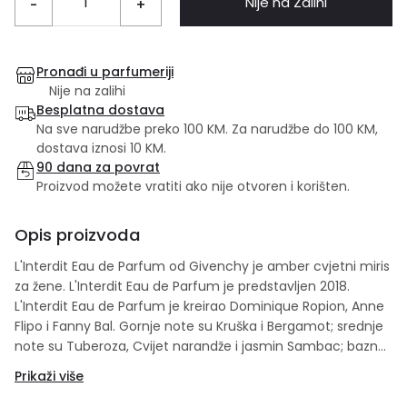
Nije na Zalihi
-
+
Pronađi u parfumeriji
Nije na zalihi
Besplatna dostava
Na sve narudžbe preko 100 KM. Za narudžbe do 100 KM,
dostava iznosi 10 KM.
90 dana za povrat
Proizvod možete vratiti ako nije otvoren i korišten.
Opis proizvoda
L'Interdit Eau de Parfum od Givenchy je amber cvjetni miris
za žene. L'Interdit Eau de Parfum je predstavljen 2018.
L'Interdit Eau de Parfum je kreirao Dominique Ropion, Anne
Flipo i Fanny Bal. Gornje note su Kruška i Bergamot; srednje
note su Tuberoza, Cvijet narandže i jasmin Sambac; bazne
note su Vanilija, pačuli, Ambroksan i vetiver. Set sadrži: 80
Prikaži više
ml eau de parfum + 75 ml parfemski losion za tijelo + 75ml
ulje za tuširanje