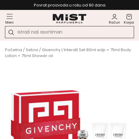
Povrat proizvoda u roku od 90 dana
Meni
Račun
Korpa
Početna
/
Setovi
/ Givenchy L’Interdit Set 80ml edp + 75ml Body
Lotion + 75ml Shower oil