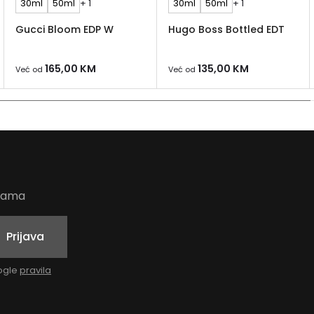
30ml
50ml
+ 1
30ml
50ml
+ 1
Gucci Bloom EDP W
Hugo Boss Bottled EDT
165,00
KM
135,00
KM
Već od
Već od
udama
Prijava
oogle
pravila