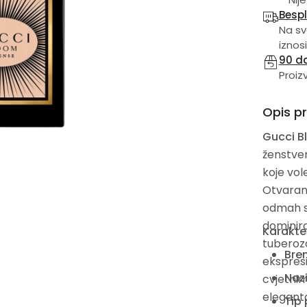
Besp
Na sv
iznosi
90 d
Proiz
Opis p
Gucci B
ženstven
koje vol
Otvaranj
odmah st
dominira
Karakte
tuberoz
Bre
ekspresi
Nazi
cvjetnim
eleganta
Tip