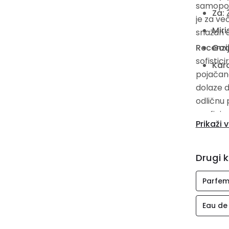
samopou
Za:
je za ve
Miri
snažan u
Recenzi
God
sofistici
Kara
pojačano
dolaze d
odličnu p
profinje
Prikaži v
potpisom
ženstven
Drugi k
Parfem
Eau de