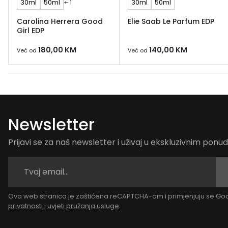
30ml
50ml
+ 1
30ml
50ml
Carolina Herrera Good
Elie Saab Le Parfum EDP
Girl EDP
180,00
KM
140,00
KM
Već od
Već od
Newsletter
Prijavi se za naš newsletter i uživaj u ekskluzivnim pon
Ova web stranica je zaštićena reCAPTCHA-om i primjenjuju se G
privatnosti
i
uvjeti pružanja usluge
.