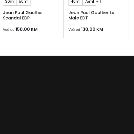
30ml
50ml
40ml
75ml
+ 1
Jean Paul Gaultier
Jean Paul Gaultier Le
Scandal EDP
Male EDT
150,00
KM
130,00
KM
Već od
Već od