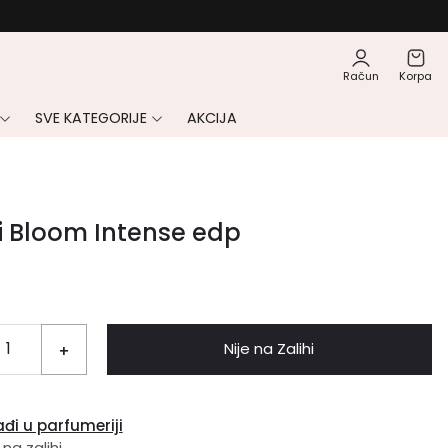
Račun
Korpa
SVE KATEGORIJE
AKCIJA
i Bloom Intense edp
Nije na Zalihi
+
đi u parfumeriji
 na zalihi