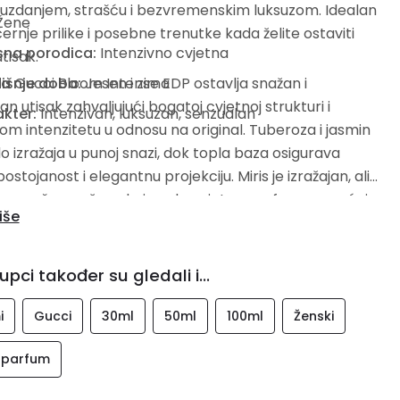
zdanjem, strašću i bezvremenskim luksuzom. Idealan
Žene
černje prilike i posebne trenutke kada želite ostaviti
sna porodica:
Intenzivno cvjetna
tisak.
ja
išnje doba:
Gucci Bloom Intense EDP ostavlja snažan i
Jesen i zima
ran utisak zahvaljujući bogatoj cvjetnoj strukturi i
kter:
Intenzivan, luksuzan, senzualan
m intenzitetu u odnosu na original. Tuberoza i jasmin
o izražaja u punoj snazi, dok topla baza osigurava
ostojanost i elegantnu projekciju. Miris je izražajan, ali
n, savršen za žene koje vole cvjetne parfeme s moćnim
iše
. Bloom Intense je odvažan izbor koji naglašava
ost i luksuz.
upci također su gledali i...
i
Gucci
30ml
50ml
100ml
Ženski
 parfum