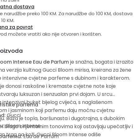
latna dostava
e narudžbe preko 100 KM. Za narudžbe do 100 KM, dostava
 10 KM.
ana za povrat
vod možete vratiti ako nije otvoren i korišten.
roizvoda
loom Intense Eau de Parfum
je snažna, bogata i izrazito
a verzija kultnog Gucci Bloom mirisa, kreirana za žene
e intenzivne cvjetne parfeme s dubinom i karakterom.
e donosi raskošne i kremaste cvjetne note koje
varaju luksuzan i senzualan prvi dojam. U srcu
 intenzivni buket bijelog cvijeća, s naglašenom
ristike parfema
om i jasminom koji parfemu daju moćnu cvjetnu
nd:
Gucci
ju. Baza je topla, baršunasta i dugotrajna, s dubokim
v:
Bloom Intense
 i blago orijentalnim tonovima koji ostavljaju upečatljiv i
n trag na koži. Gucci Bloom Intense odiše
 parfema:
Eau de Parfum