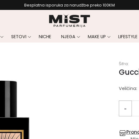
Besplatna isporuka za narudžbe preko 100KM
SETOVI
NICHE
NJEGA
MAKE UP
LIFESTYLE
Šifra:
Gucc
Veličina:
-
Prona
Nije