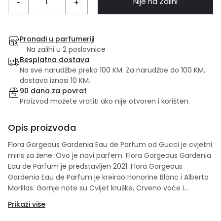
Nije na Zalihi
-
+
Pronađi u parfumeriji
Na zalihi u 2 poslovnice
Besplatna dostava
Na sve narudžbe preko 100 KM. Za narudžbe do 100 KM,
dostava iznosi 10 KM.
90 dana za povrat
Proizvod možete vratiti ako nije otvoren i korišten.
Opis proizvoda
Flora Gorgeous Gardenia Eau de Parfum od Gucci je cvjetni
miris za žene. Ovo je novi parfem. Flora Gorgeous Gardenia
Eau de Parfum je predstavljen 2021. Flora Gorgeous
Gardenia Eau de Parfum je kreirao Honorine Blanc i Alberto
Morillas. Gornje note su Cvijet kruške, Crveno voće i
Italianska mandarina; srednje note su Gardenija, jasmin i
Prikaži više
Frangipani; bazne note su Smeđi šećer i pačuli.