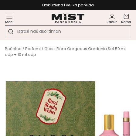
Ekskluzivna i velika ponuda
Meni
Račun
Korpa
Početna
/
Parfemi
/ Gucci Flora Gorgeous Gardenia Set 50 ml
edp + 10 ml edp