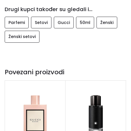
Drugi kupci također su gledali i...
Parfemi
Setovi
Gucci
50ml
Ženski
Ženski setovi
Povezani proizvodi