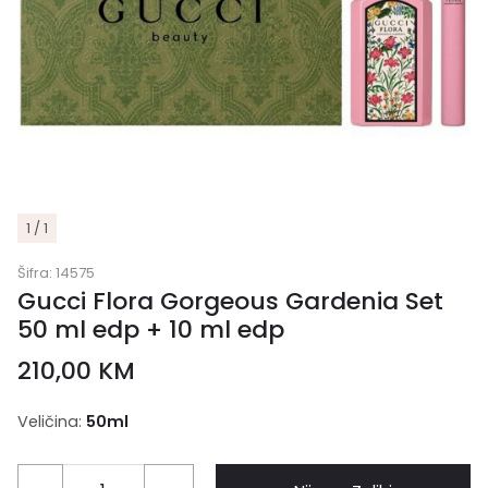
1 / 1
Šifra:
14575
Gucci Flora Gorgeous Gardenia Set
50 ml edp + 10 ml edp
210,00
KM
Veličina:
50ml