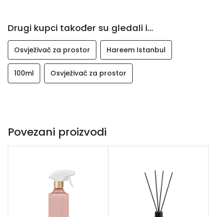
pakovanje ✨ Savršen izbor za dom, ured ili poklon
Drugi kupci također su gledali i...
Osvježivač za prostor
Hareem Istanbul
100ml
Osvježivač za prostor
Povezani proizvodi