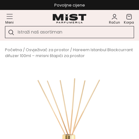
Povoljne cijene
Meni
Račun
Korpa
Početna
/
Osvježivač za prostor
/ Hareem Istanbul Blackcurrant
difuzer 100ml – mirisni štapići za prostor