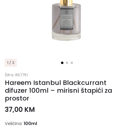
1 / 3
Šifra:
R57751
Hareem Istanbul Blackcurrant
difuzer 100ml – mirisni štapići za
prostor
37,00
KM
Veličina:
100ml