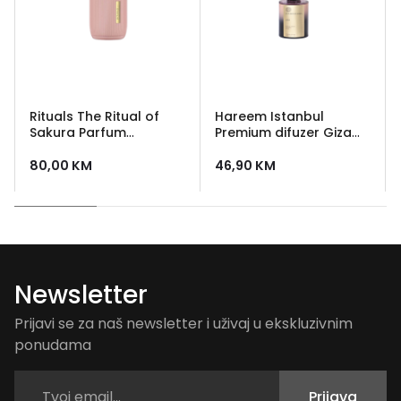
Rituals The Ritual of
Hareem Istanbul
Sakura Parfum
Premium difuzer Giza
d'Interieur parfemski
100 ml - mirisni štapići
sprej za prostor
za prostor
80,00
KM
46,90
KM
Newsletter
Prijavi se za naš newsletter i uživaj u ekskluzivnim
ponudama
Prijava