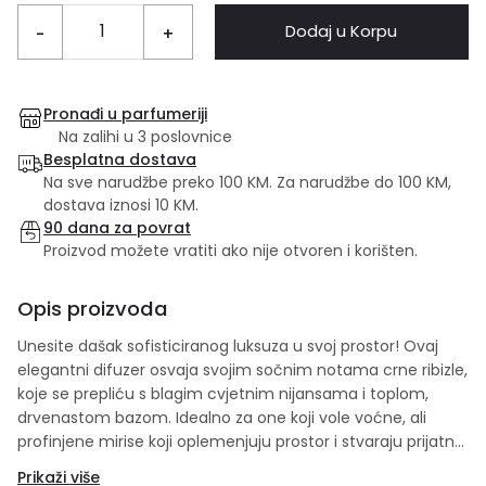
Dodaj u Korpu
-
+
Pronađi u parfumeriji
Na zalihi u 3 poslovnice
Besplatna dostava
Na sve narudžbe preko 100 KM. Za narudžbe do 100 KM,
dostava iznosi 10 KM.
90 dana za povrat
Proizvod možete vratiti ako nije otvoren i korišten.
Opis proizvoda
Unesite dašak sofisticiranog luksuza u svoj prostor! Ovaj
elegantni difuzer osvaja svojim sočnim notama crne ribizle,
koje se prepliću s blagim cvjetnim nijansama i toplom,
drvenastom bazom. Idealno za one koji vole voćne, ali
profinjene mirise koji oplemenjuju prostor i stvaraju prijatnu,
opuštajuću atmosferu. ✨ Dugotrajan miris ✨ Elegantno
Prikaži više