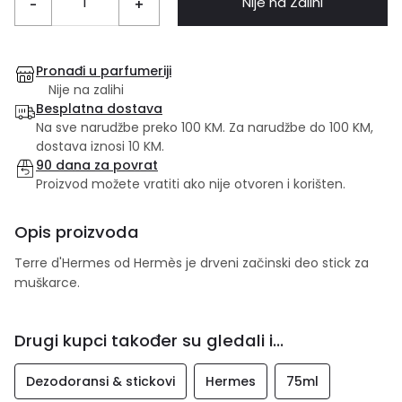
Nije na Zalihi
-
+
Pronađi u parfumeriji
Nije na zalihi
Besplatna dostava
Na sve narudžbe preko 100 KM. Za narudžbe do 100 KM,
dostava iznosi 10 KM.
90 dana za povrat
Proizvod možete vratiti ako nije otvoren i korišten.
Opis proizvoda
Terre d'Hermes od Hermès je drveni začinski deo stick za
muškarce.
Drugi kupci također su gledali i...
Dezodoransi & stickovi
Hermes
75ml