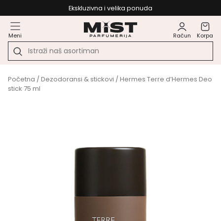
Ekskluzivna i velika ponuda
Meni
Račun
Korpa
Početna
/
Dezodoransi & stickovi
/ Hermes Terre d’Hermes Deo
stick 75 ml