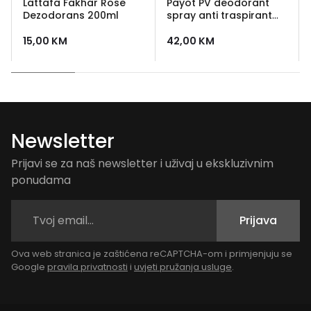
Lattafa Fakhar Rose
Payot PV deodorant
Dezodorans 200ml
spray anti traspirant
dezodorans
15,00
KM
42,00
KM
Newsletter
Prijavi se za naš newsletter i uživaj u ekskluzivnim
ponudama
Prijava
Ova web stranica je zaštićena reCAPTCHA-om i primjenjuju se
Google
pravila privatnosti
i
uvjeti pružanja usluge
.