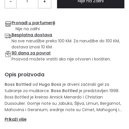
Nije na Zalihi
-
+
Pronađi u parfumeriji
Nije na zalihi
Besplatna dostava
Na sve narudžbe preko 100 KM. Za narudžbe do 100 KM,
dostava iznosi 10 KM.
90 dana za povrat
Proizvod možete vratiti ako nije otvoren i korišten.
Opis proizvoda
Boss Bottled
od
Hugo Boss
je drveni začinski gel za
tuširanje za muškarce.
Boss Bottled
je predstavljen 1998.
Boss Bottled je kreirao Annick Menardo i Christian
Dussoulier. Gornje note su Jabuka, Šljiva, Limun, Bergamot,
Mahovina i Geranium; srednje note su Cimet, Mahogonij i
Karanfil; bazne note su Vanilija, Sandalovo drvo, Kedar,
Prikaži više
vetiver i Maslinovo drvo.