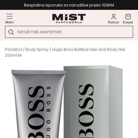
Besplatna isporuka za narudžbe preko 100KM
Meni
Račun
Korpa
Početna
/
Body Spray
/ Hugo Boss Bottled Hair and Body Gel
200ml M