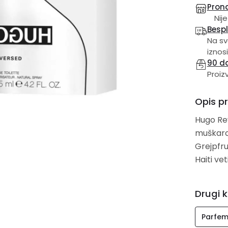
Prona
Nije
Besp
Na sv
iznosi
90 d
Proiz
Opis p
Hugo Rev
muškarce
Grejpfru
Haiti vet
Drugi k
Parfem