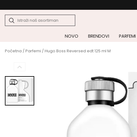
NOVO
BRENDOVI
PARFEMI
Početna
/
Parfemi
/ Hugo Boss Reversed edt 125 ml M