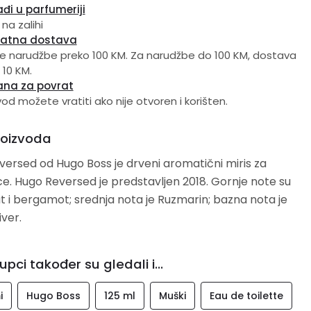
đi u parfumeriji
 na zalihi
latna dostava
e narudžbe preko 100 KM. Za narudžbe do 100 KM, dostava
 10 KM.
ana za povrat
vod možete vratiti ako nije otvoren i korišten.
roizvoda
ersed od Hugo Boss je drveni aromatični miris za
. Hugo Reversed je predstavljen 2018. Gornje note su
t i bergamot; srednja nota je Ruzmarin; bazna nota je
iver.
upci također su gledali i...
i
Hugo Boss
125 ml
Muški
Eau de toilette