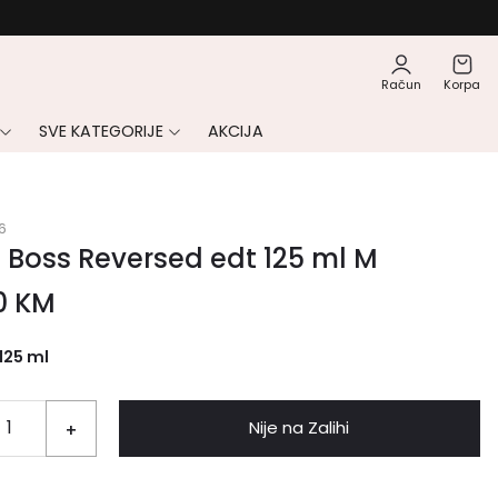
Račun
Korpa
SVE KATEGORIJE
AKCIJA
6
Boss Reversed edt 125 ml M
0
KM
125 ml
Nije na Zalihi
+