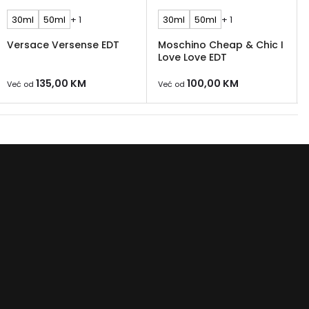
30ml
50ml
+ 1
30ml
50ml
+ 1
Versace Versense EDT
Moschino Cheap & Chic I
Love Love EDT
135,00
KM
100,00
KM
Već od
Već od