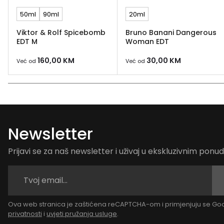
50ml
90ml
20ml
Viktor & Rolf Spicebomb
Bruno Banani Dangerous
EDT M
Woman EDT
160,00
KM
30,00
KM
Već od
Već od
Newsletter
Prijavi se za naš newsletter i uživaj u ekskluzivnim pon
Ova web stranica je zaštićena reCAPTCHA-om i primjenjuju se G
privatnosti
i
uvjeti pružanja usluge
.