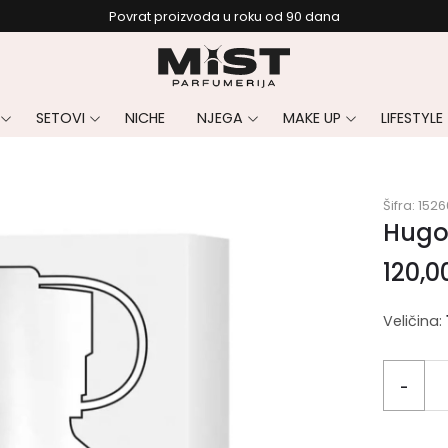
Povrat proizvoda u roku od 90 dana
SETOVI
NICHE
NJEGA
MAKE UP
LIFESTYLE
Šifra:
1526
Hugo 
120,0
Veličina:
-