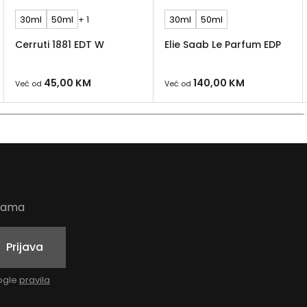
30ml
50ml
+ 1
30ml
50ml
Cerruti 1881 EDT W
Elie Saab Le Parfum EDP
45,00
KM
140,00
KM
Već od
Već od
udama
Prijava
oogle
pravila