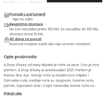
Pronađi u parfumeriji
Nije na zalihi
Besplatna dostava
Na sve narudžbe preko 100 KM. Za narudžbe do 100 KM,
dostava iznosi 10 KM.
90 dana za povrat
Proizvod možete vratiti ako nije otvoren i korišten.
Opis proizvoda
A Drop d'Issey od Issey Miyake je miris za žene. Ovo je novi
parfem. A Drop d'Issey je predstavljen 2021. Parfem je
kreirao Ane Ayo. Gornje note su bademovo mlijeko i
Damaska ruža; srednje note su Jorgovan, Solarne note,
jasmin, Zvjezdasti anis i Cvijet narandže; bazne note su
Vanilija, mošus, Ambroksan i Atlas kedar.
Prikaži više