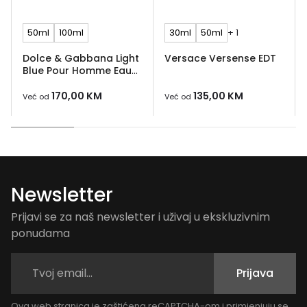
50ml
100ml
30ml
50ml
+ 1
Dolce & Gabbana Light
Versace Versense EDT
Blue Pour Homme Eau
de Toilette
170,00
KM
135,00
KM
Već od
Već od
Newsletter
Prijavi se za naš newsletter i uživaj u ekskluzivnim
ponudama
Prijava
Ova web stranica je zaštićena reCAPTCHA-om i primjenjuju se