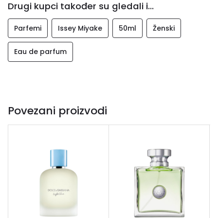
Drugi kupci također su gledali i...
Parfemi
Issey Miyake
50ml
Ženski
Eau de parfum
Povezani proizvodi