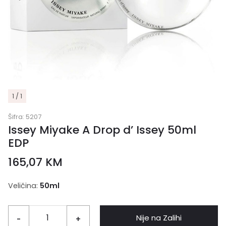
1 / 1
Šifra:
5207
Issey Miyake A Drop d’ Issey 50ml
EDP
165,07
KM
Veličina:
50ml
Nije na Zalihi
-
+