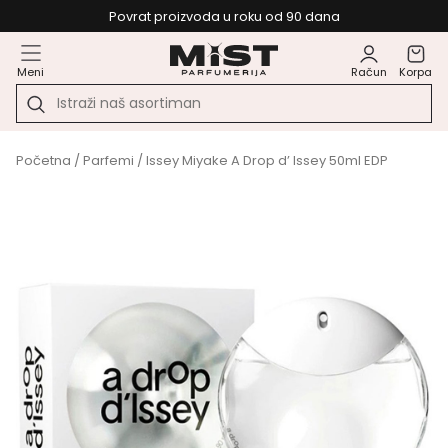
Povrat proizvoda u roku od 90 dana
Meni
Račun
Korpa
Početna
/
Parfemi
/ Issey Miyake A Drop d’ Issey 50ml EDP