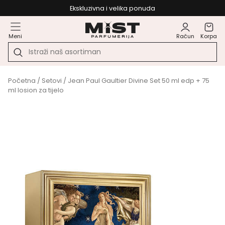
Ekskluzivna i velika ponuda
Meni
Račun
Korpa
Početna
/
Setovi
/ Jean Paul Gaultier Divine Set 50 ml edp + 75
ml losion za tijelo