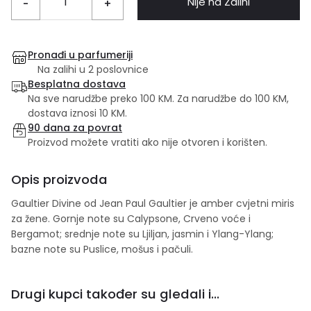
Nije na Zalihi
-
+
Pronađi u parfumeriji
Na zalihi u 2 poslovnice
Besplatna dostava
Na sve narudžbe preko 100 KM. Za narudžbe do 100 KM,
dostava iznosi 10 KM.
90 dana za povrat
Proizvod možete vratiti ako nije otvoren i korišten.
Opis proizvoda
Gaultier Divine od Jean Paul Gaultier je amber cvjetni miris
za žene. Gornje note su Calypsone, Crveno voće i
Bergamot; srednje note su Ljiljan, jasmin i Ylang-Ylang;
bazne note su Puslice, mošus i pačuli.
Drugi kupci također su gledali i...