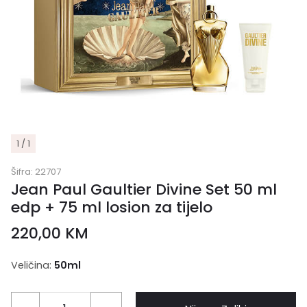
1 / 1
Šifra:
22707
Jean Paul Gaultier Divine Set 50 ml
edp + 75 ml losion za tijelo
220,00
KM
Veličina:
50ml