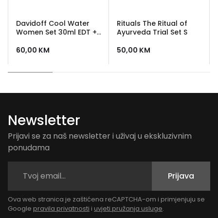
Davidoff Cool Water
Rituals The Ritual of
Women Set 30ml EDT +
Ayurveda Trial Set S
75ml Body Lotion
60,00
KM
50,00
KM
Newsletter
Prijavi se za naš newsletter i uživaj u ekskluzivnim
ponudama
Prijava
Ova web stranica je zaštićena reCAPTCHA-om i primjenjuju se
Google
pravila privatnosti
i
uvjeti pružanja usluge
.