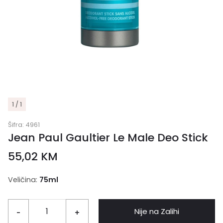
1 / 1
Šifra:
4961
Jean Paul Gaultier Le Male Deo Stick
55,02
KM
Veličina:
75ml
Nije na Zalihi
-
+