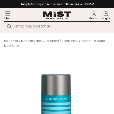
Besplatna isporuka za narudžbe preko 100KM
Meni
Račun
Korpa
Početna
/
Dezodoransi & stickovi
/ Jean Paul Gaultier Le Male
Deo Stick