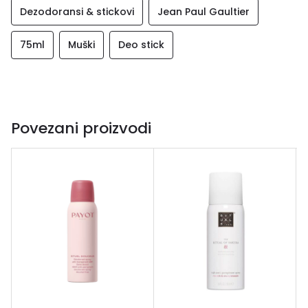
Dezodoransi & stickovi
Jean Paul Gaultier
75ml
Muški
Deo stick
Povezani proizvodi