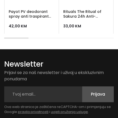
Payot PV deodorant
Rituals The Ritual of
spray anti traspirant
Sakura 24h Anti-
dezodorans
perspirant Spray 150 ml
42,00
KM
33,00
KM
Newsletter
Prijavi se za naš newsletter i uživaj u ekskluzivnim
ponudama
Prijava
Ova web stranica je zaštićena reCAPTCHA-om i primjenjuju se
Google
pravila privatnosti
i
uvjeti pružanja usluge
.