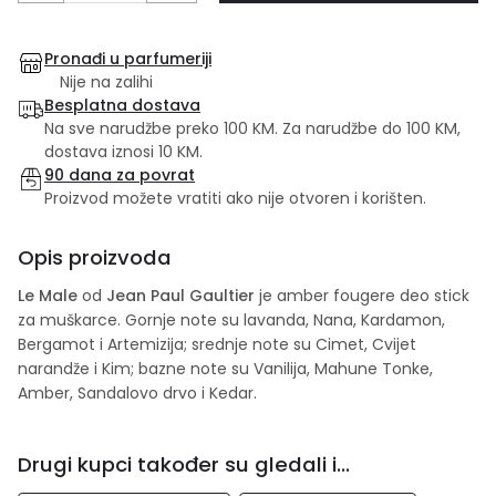
Pronađi u parfumeriji
Nije na zalihi
Besplatna dostava
Na sve narudžbe preko 100 KM. Za narudžbe do 100 KM,
dostava iznosi 10 KM.
90 dana za povrat
Proizvod možete vratiti ako nije otvoren i korišten.
Opis proizvoda
Le Male
od
Jean Paul Gaultier
je amber fougere deo stick
za muškarce. Gornje note su lavanda, Nana, Kardamon,
Bergamot i Artemizija; srednje note su Cimet, Cvijet
narandže i Kim; bazne note su Vanilija, Mahune Tonke,
Amber, Sandalovo drvo i Kedar.
Drugi kupci također su gledali i...