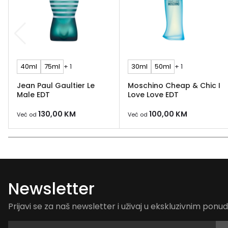
40ml
75ml
+ 1
30ml
50ml
+ 1
Jean Paul Gaultier Le
Moschino Cheap & Chic I
Male EDT
Love Love EDT
130,00
KM
100,00
KM
Već od
Već od
Newsletter
Prijavi se za naš newsletter i uživaj u ekskluzivnim pon