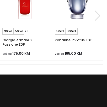
30ml
50ml
+ 1
50ml
100ml
Giorgio Armani Si
Rabanne Invictus EDT
Passione EDP
175,00
KM
165,00
KM
Već od
Već od