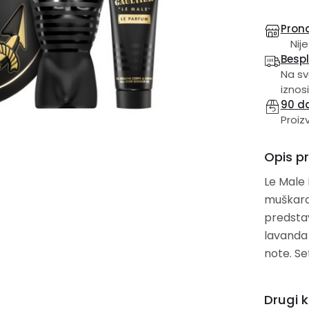
Prona
Nije
Besp
Na sv
iznosi
90 d
Proiz
Opis p
Le Male 
muškarce
predstav
lavanda 
note. Se
Drugi k