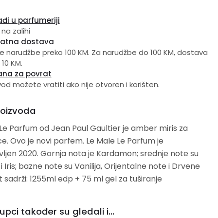
đi u parfumeriji
 na zalihi
latna dostava
e narudžbe preko 100 KM. Za narudžbe do 100 KM, dostava
 10 KM.
ana za povrat
vod možete vratiti ako nije otvoren i korišten.
roizvoda
Le Parfum od Jean Paul Gaultier je amber miris za
. Ovo je novi parfem. Le Male Le Parfum je
ljen 2020. Gornja nota je Kardamon; srednje note su
i Iris; bazne note su Vanilija, Orijentalne note i Drvene
t sadrži: 1255ml edp + 75 ml gel za tuširanje
upci također su gledali i...