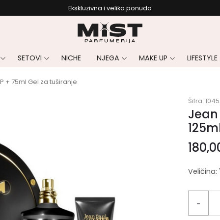
Ekskluzivna i velika ponuda
SETOVI
NICHE
NJEGA
MAKE UP
LIFESTYLE
P + 75ml Gel za tuširanje
Šifra:
1045
Jean 
125ml
180,
Veličina:
-