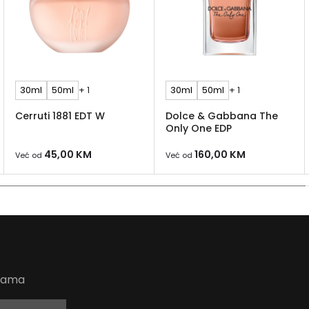
30ml
50ml
+ 1
30ml
50ml
+ 1
Cerruti 1881 EDT W
Dolce & Gabbana The
Only One EDP
45,00
KM
160,00
KM
Već od
Već od
udama