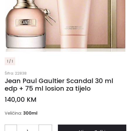
1 / 1
Šifra:
22838
Jean Paul Gaultier Scandal 30 ml
edp + 75 ml losion za tijelo
140,00
KM
Veličina:
300ml