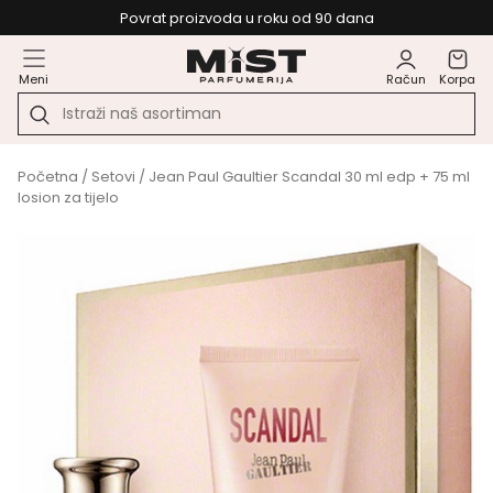
Povrat proizvoda u roku od 90 dana
Meni
Račun
Korpa
Početna
/
Setovi
/ Jean Paul Gaultier Scandal 30 ml edp + 75 ml
losion za tijelo