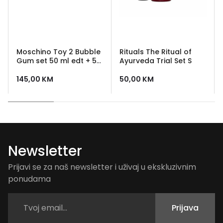
Moschino Toy 2 Bubble
Rituals The Ritual of
Gum set 50 ml edt + 50
Ayurveda Trial Set S
ml losion + 50 ml gel za
tusiranje
145,00
KM
50,00
KM
Newsletter
Prijavi se za naš newsletter i uživaj u ekskluzivnim
ponudama
Prijava