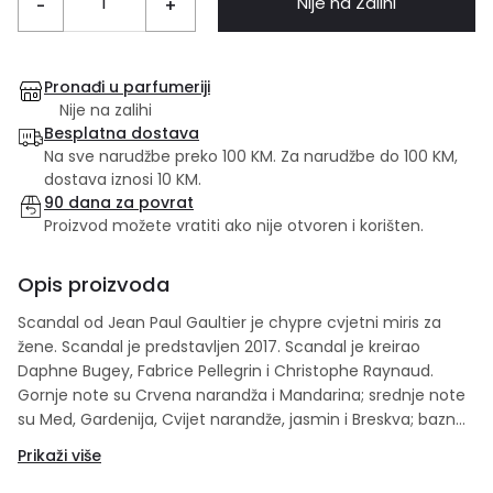
Nije na Zalihi
-
+
Pronađi u parfumeriji
Nije na zalihi
Besplatna dostava
Na sve narudžbe preko 100 KM. Za narudžbe do 100 KM,
dostava iznosi 10 KM.
90 dana za povrat
Proizvod možete vratiti ako nije otvoren i korišten.
Opis proizvoda
Scandal od Jean Paul Gaultier je chypre cvjetni miris za
žene. Scandal je predstavljen 2017. Scandal je kreirao
Daphne Bugey, Fabrice Pellegrin i Christophe Raynaud.
Gornje note su Crvena narandža i Mandarina; srednje note
su Med, Gardenija, Cvijet narandže, jasmin i Breskva; bazne
note su Pčelini vosak, Karamela, pačuli i Sladić.
Prikaži više