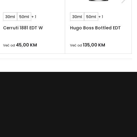
p! Wow For Women EDT dostupan je u bočicama od 30
50 ml i 100 ml.
30ml
50ml
+ 1
30ml
50ml
+ 1
s se može slojevito nanositi s ostalim proizvodima iz linije
Cerruti 1881 EDT W
Hugo Boss Bottled EDT
! Wow For Women, kao što su losion za tijelo, gel za
ranje i krema za ruke.
45,00
KM
135,00
KM
Već od
Već od
e:
ow For Women EDT dobio je uglavnom pozitivne
e. Recenzenti su pohvalili njegov energičan, cvjetan i
ris, kao i dugotrajnost.
:
w For Women EDT je izvrstan izbor za žene koje traže
n, cvjetan i izuzetan parfem za svakodnevnu nošnju ili
prigode. Miris je dugotrajan i ima privlačan spoj
, voća i drvenih tonova.