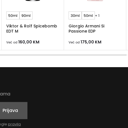
Joo
ml, 
50ml
90ml
30ml
50ml
+ 1
Miri
Viktor & Rolf Spicebomb
Giorgio Armani Si
Joop
EDT M
Passione EDP
tuši
160,00
KM
175,00
KM
Već od
Već od
Recenzij
Joop! W
recenzij
drzak mi
Ukratko
Joop! Wo
udama
energiča
posebne 
Prijava
cvjetova
oogle
pravila