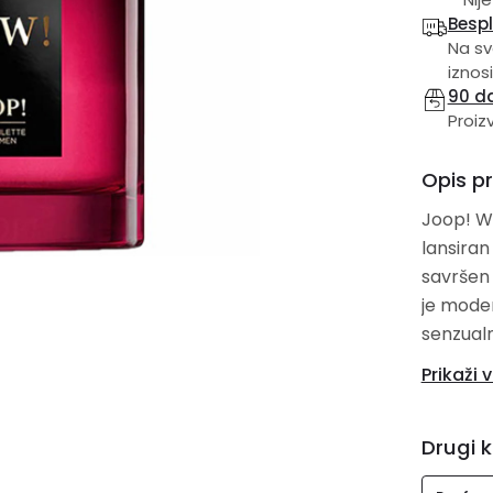
Besp
Na sv
iznosi
90 d
Proiz
Opis p
Joop! W
lansiran
savršen 
je moder
senzualn
Sastojci:
Prikaži v
Gorn
Sred
Drugi k
Bazn