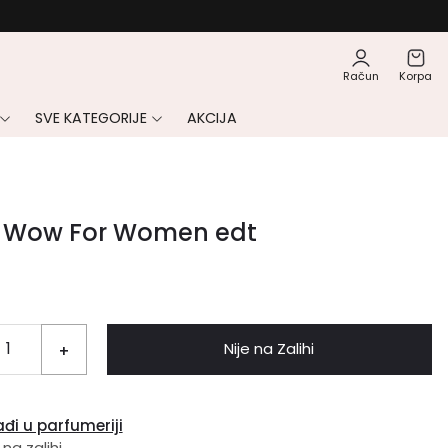
Račun
Korpa
SVE KATEGORIJE
AKCIJA
 Wow For Women edt
Nije na Zalihi
+
đi u parfumeriji
 na zalihi