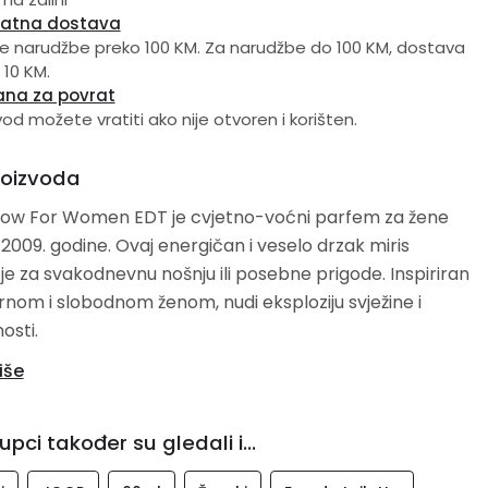
latna dostava
e narudžbe preko 100 KM. Za narudžbe do 100 KM, dostava
 10 KM.
ana za povrat
vod možete vratiti ako nije otvoren i korišten.
roizvoda
ow For Women EDT je cvjetno-voćni parfem za žene
 2009. godine. Ovaj energičan i veselo drzak miris
je za svakodnevnu nošnju ili posebne prigode. Inspiriran
nom i slobodnom ženom, nudi eksploziju svježine i
osti.
iše
je note: Ruža, malina, rabarbara
nje note: Crvena ruža, božur
upci također su gledali i...
e note: Pačuli, Cetalox, bijeli mošus