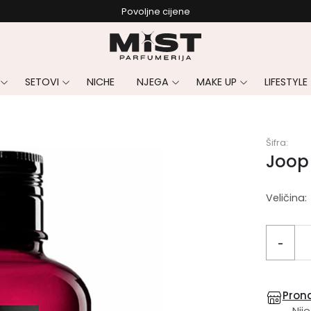
Povoljne cijene
SETOVI
NICHE
NJEGA
MAKE UP
LIFESTYLE
Šifra:
Joop
Veličina:
-
Prona
Nije