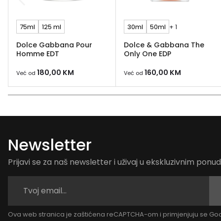
75ml
125 ml
30ml
50ml
+ 1
Dolce Gabbana Pour
Dolce & Gabbana The
Homme EDT
Only One EDP
180,00
KM
160,00
KM
Već od
Već od
Newsletter
Prijavi se za naš newsletter i uživaj u ekskluzivnim pon
Ova web stranica je zaštićena reCAPTCHA-om i primjenjuju se G