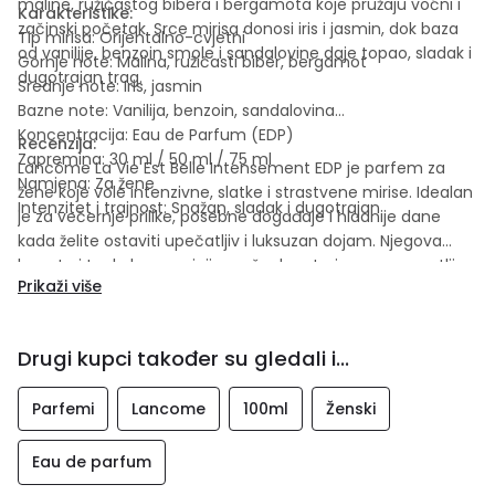
maline, ružičastog bibera i bergamota koje pružaju voćni i
Karakteristike:
začinski početak. Srce mirisa donosi iris i jasmin, dok baza
Tip mirisa: Orijentalno-cvjetni
od vanilije, benzoin smole i sandalovine daje topao, sladak i
Gornje note: Malina, ružičasti biber, bergamot
dugotrajan trag.
Srednje note: Iris, jasmin
Bazne note: Vanilija, benzoin, sandalovina
Koncentracija: Eau de Parfum (EDP)
Recenzija:
Zapremina: 30 ml / 50 ml / 75 ml
Lancôme La Vie Est Belle Intensement EDP je parfem za
Namjena: Za žene
žene koje vole intenzivne, slatke i strastvene mirise. Idealan
Intenzitet i trajnost: Snažan, sladak i dugotrajan
je za večernje prilike, posebne događaje i hladnije dane
kada želite ostaviti upečatljiv i luksuzan dojam. Njegova
bogata i topla kompozicija pruža dugotrajan, prepoznatljiv
Prikaži više
mirisni trag.
Drugi kupci također su gledali i...
Parfemi
Lancome
100ml
Ženski
Eau de parfum