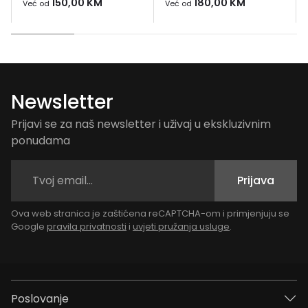
150,00
KM
180,00
KM
Već od
Već od
Newsletter
Prijavi se za naš newsletter i uživaj u ekskluzivnim
ponudama
Prijava
Ova web stranica je zaštićena reCAPTCHA-om i primjenjuju se
Google
pravila privatnosti
i
uvjeti pružanja usluge
.
Poslovanje