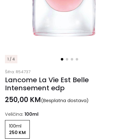
1 / 4
Šifra:
R54737
Lancome La Vie Est Belle
Intensement edp
250,00
KM
(Besplatna dostava)
Veličina:
100ml
100ml
250 KM