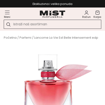
Ekskluzivna i velika ponuda
Meni
Račun
Korpa
Početna
/
Parfemi
/ Lancome La Vie Est Belle Intensement edp