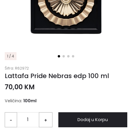
1 / 4
Šifra:
R62972
Lattafa Pride Nebras edp 100 ml
70,00
KM
Veličina:
100ml
Dodaj u Korpu
-
+