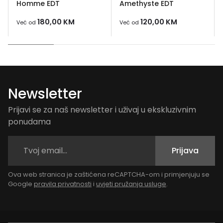
Homme EDT
Amethyste EDT
180,00
KM
120,00
KM
Već od
Već od
Newsletter
Prijavi se za naš newsletter i uživaj u ekskluzivnim
ponudama
Prijava
Ova web stranica je zaštićena reCAPTCHA-om i primjenjuju se
Google
pravila privatnosti
i
uvjeti pružanja usluge
.