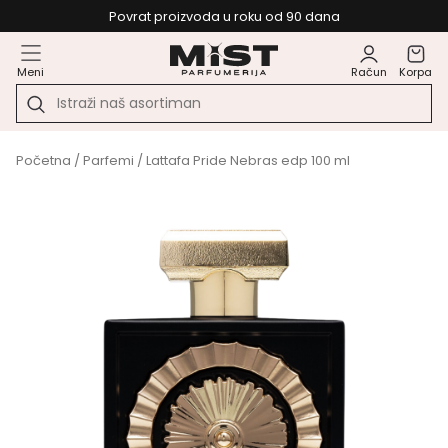
Povrat proizvoda u roku od 90 dana
Meni
Račun
Korpa
Početna
/
Parfemi
/ Lattafa Pride Nebras edp 100 ml