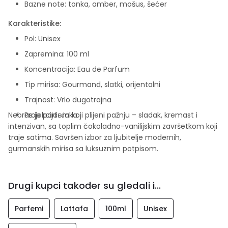
Bazne note: tonka, amber, mošus, šećer
Karakteristike:
Pol: Unisex
Zapremina: 100 ml
Koncentracija: Eau de Parfum
Tip mirisa: Gourmand, slatki, orijentalni
Trajnost: Vrlo dugotrajna
Nebras je parfem koji plijeni pažnju – sladak, kremast i
Projekcija: Jaka
intenzivan, sa toplim čokoladno-vanilijskim završetkom koji
traje satima. Savršen izbor za ljubitelje modernih,
gurmanskih mirisa sa luksuznim potpisom.
Drugi kupci također su gledali i...
Parfemi
Lattafa
100ml
Unisex