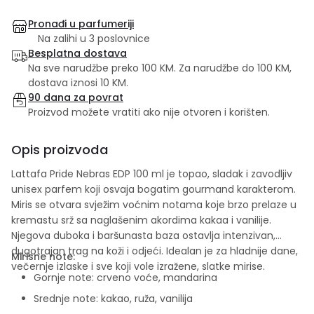
Pronađi u parfumeriji
Na zalihi u 3 poslovnice
Besplatna dostava
Na sve narudžbe preko 100 KM. Za narudžbe do 100 KM,
dostava iznosi 10 KM.
90 dana za povrat
Proizvod možete vratiti ako nije otvoren i korišten.
Opis proizvoda
Lattafa Pride Nebras EDP 100 ml je topao, sladak i zavodljiv
unisex parfem koji osvaja bogatim gourmand karakterom.
Miris se otvara svježim voćnim notama koje brzo prelaze u
kremastu srž sa naglašenim akordima kakaa i vanilije.
Njegova duboka i baršunasta baza ostavlja intenzivan,
dugotrajan trag na koži i odjeći. Idealan je za hladnije dane,
Mirisne note:
večernje izlaske i sve koji vole izražene, slatke mirise.
Gornje note: crveno voće, mandarina
Srednje note: kakao, ruža, vanilija