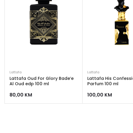
Lattafa
Lattafa
Lattafa Oud For Glory Bade’e
Lattafa His Confess
Al Oud edp 100 ml
Parfum 100 ml
80,00
KM
100,00
KM