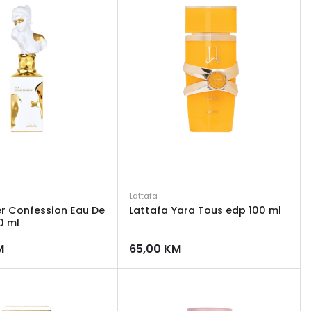
Lattafa
er Confession Eau De
Lattafa Yara Tous edp 100 ml
0 ml
M
65,00
KM