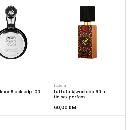
Lattafa
akhar Black edp 100
Lattafa Ajwad edp 60 ml
Unisex parfem
60,00
KM