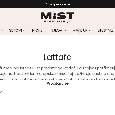
Povoljne cijene
SETOVI
NICHE
NJEGA
MAKE UP
LIFESTYLE
Lattafa
fumes Industries L.L.C predstavlja vodeću dubajsku parfimeri
ja nudi autentične arapske mirise koji sažimaju suštinu arap
e Lattafa potiče od arapskih riječi ‘Latif’, što znači ljubaznost,
Pročitaj više
ugodno, odražavajući luksuz i eleganciju sinonimne s arapsko
/a