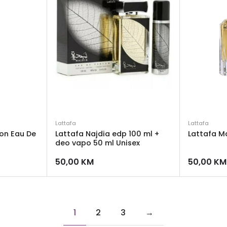
Lattafa
Lattafa
ion Eau De
Lattafa Najdia edp 100 ml +
Lattafa M
deo vapo 50 ml Unisex
50,00
KM
50,00
KM
1
2
3
→