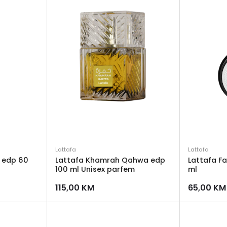
Lattafa
Lattafa
 edp 60
Lattafa Khamrah Qahwa edp
Lattafa F
100 ml Unisex parfem
ml
115,00
KM
65,00
KM