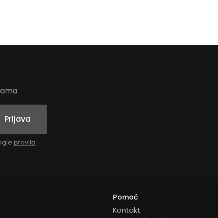
udama
Prijava
oogle
pravila
Pomoć
Kontakt