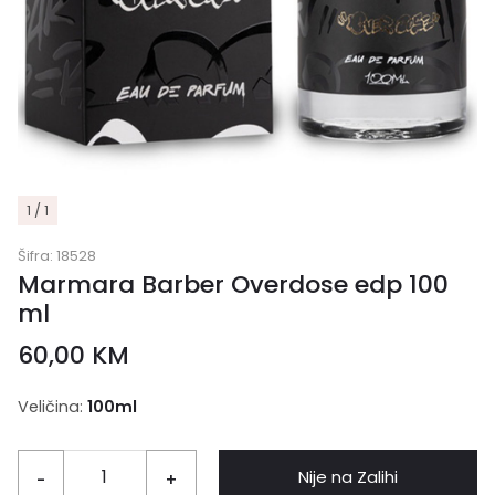
1 / 1
Šifra:
18528
Marmara Barber Overdose edp 100
ml
60,00
KM
Veličina:
100ml
Nije na Zalihi
-
+