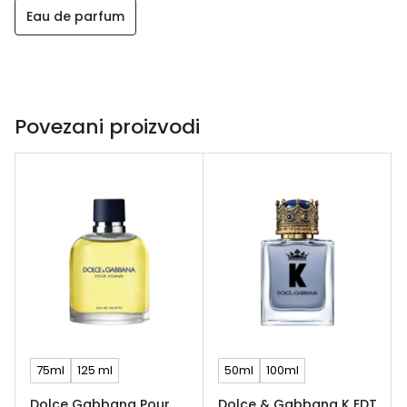
Eau de parfum
Povezani proizvodi
75ml
125 ml
50ml
100ml
Dolce Gabbana Pour
Dolce & Gabbana K EDT