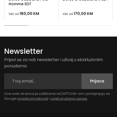
Homme EDT
180,00
KM
170,00
KM
Već od
Već od
Newsletter
Prijavi se za naš newsletter i uživaj u ekskluzivnim
ponudama
Prijava
Ova web stranica je zaštićena reCAPTCHA-om i primjenjuju se
Google
pravila privatnosti
i
uvjeti pružanja usluge
.