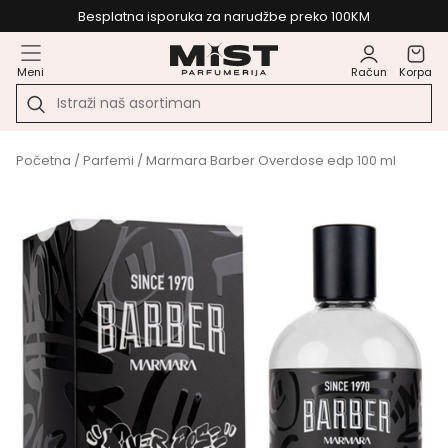
Besplatna isporuka za narudžbe preko 100KM
Meni
Račun
Korpa
Početna
/
Parfemi
/ Marmara Barber Overdose edp 100 ml