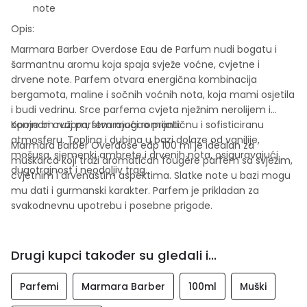
note
Opis:
Marmara Barber Overdose Eau de Parfum nudi bogatu i
šarmantnu aromu koja spaja svježe voćne, cvjetne i
drvene note. Parfem otvara energična kombinacija
bergamota, maline i sočnih voćnih nota, koja mami osjetila
i budi vedrinu. Srce parfema cvjeta nježnim nerolijem i
opojnom ružom, stvarajući romantičnu i sofisticiranu
Kome bi ovaj parfem mogao prijati:
atmosferu. Toplina i dubina u bazi dolaze od vanilije,
Marmara Barber Overdose edp 100 ml je idealan za
mošusa, sjemenki ambrete i drvenih nota, osiguravajući
muškarca koji traži aromatičan fougère parfem sa svježim,
dugotrajnost i neodoljiv trag.
cvjetnim i drvenastim aspektima. Slatke note u bazi mogu
mu dati i gurmanski karakter. Parfem je prikladan za
svakodnevnu upotrebu i posebne prigode.
Drugi kupci također su gledali i...
Parfemi
Marmara Barber
100ml
Muški