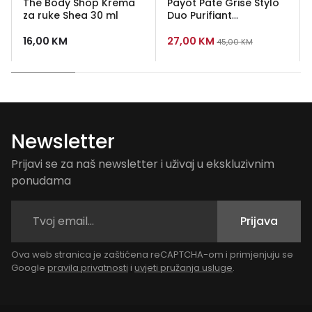
The Body Shop Krema
Payot Pate Grise Stylo
za ruke Shea 30 ml
Duo Purifiant
Correcteur 2x3ml - duo
korektor za
16,00
KM
27,00
KM
45,00
KM
nepravilnosti
Newsletter
Prijavi se za naš newsletter i uživaj u ekskluzivnim
ponudama
Prijava
Ova web stranica je zaštićena reCAPTCHA-om i primjenjuju se
Google
pravila privatnosti
i
uvjeti pružanja usluge
.