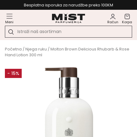
Besplatna isporuka za narudžbe preko 100KM
Meni
Račun
Korpa
Početna
/
Njega ruku
/ Molton Brown Delicious Rhubarb & Rose
Hand Lotion 300 ml
- 15%