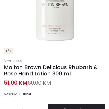
1 / 1
Šifra:
20669
Molton Brown Delicious Rhubarb &
Rose Hand Lotion 300 ml
51,00
KM
60,00
KM
Veličina:
300ml