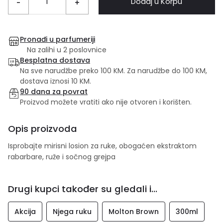
Dodaj u Korpu
-
+
Pronađi u parfumeriji
Na zalihi u 2 poslovnice
Besplatna dostava
Na sve narudžbe preko 100 KM. Za narudžbe do 100 KM,
dostava iznosi 10 KM.
90 dana za povrat
Proizvod možete vratiti ako nije otvoren i korišten.
Opis proizvoda
Isprobajte mirisni losion za ruke, obogaćen ekstraktom
rabarbare, ruže i sočnog grejpa
Drugi kupci također su gledali i...
Akcija
Njega ruku
Molton Brown
300ml