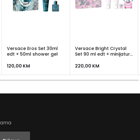
Versace Eros Set 30ml
Versace Bright Crystal
edt + 50ml shower gel
Set 90 ml edt + minijatura
5 ml + 100 ml losion + 100
ml gel za tusiranje + 5 ml
120,00
KM
220,00
KM
edt
udama