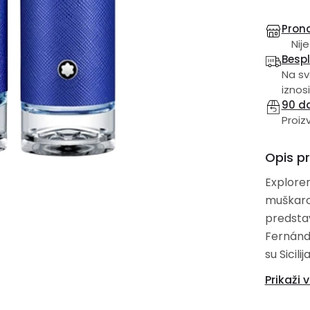
Prona
Nije
Besp
Na sv
iznosi
90 d
Proiz
Opis p
Explorer
muškarce. Ovo je novi parfem. Explorer 
predstavljen 2021. Explor
Fernández,
su Sicil
srednje note
Prikaži v
note, pač