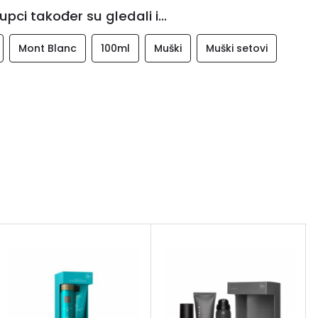
upci također su gledali i...
Mont Blanc
100ml
Muški
Muški setovi