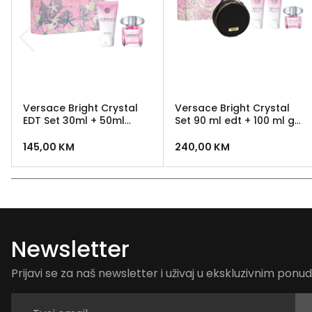
Versace Bright Crystal
Versace Bright Crystal
EDT Set 30ml + 50ml
Set 90 ml edt + 100 ml gel
Body Lotion
za tuširanje +100 ml
losion + Versace neseser
145,00
KM
240,00
KM
Newsletter
Prijavi se za naš newsletter i uživaj u ekskluzivnim pon