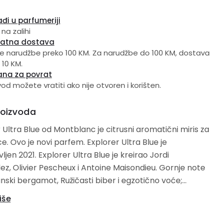
đi u parfumeriji
 na zalihi
latna dostava
e narudžbe preko 100 KM. Za narudžbe do 100 KM, dostava
 10 KM.
ana za povrat
vod možete vratiti ako nije otvoren i korišten.
roizvoda
 Ultra Blue od Montblanc je citrusni aromatični miris za
Ultra Blue je
er Ultra Blue je kreirao Jordi
 Olivier Pescheux i Antoine Maisondieu. Gornje note
ijanski bergamot, Ružičasti biber i egzotično voće;
 su Morske note i Ambergris; bazne note su Drvene
iše
uli i Koža.