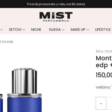
Povrat proizvoda u roku od 90 dana
SETOVI
NICHE
NJEGA
MAKE UP
LIFESTYLE
30 ml edp
Šifra:
1762
Mont 
edp 
150,
Veličina:
-