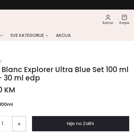
Račun
Korpa
SVE KATEGORIJE
AKCIJA
5
Blanc Explorer Ultra Blue Set 100 ml
+ 30 ml edp
00
KM
100ml
Nije na Zalihi
+