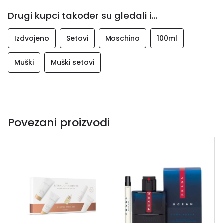
Drugi kupci također su gledali i...
Izdvojeno
Setovi
Moschino
100ml
Muški
Muški setovi
Povezani proizvodi