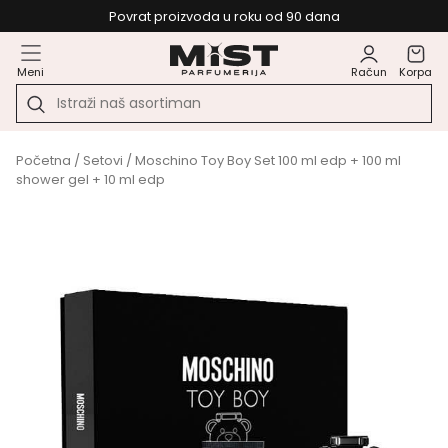
Povrat proizvoda u roku od 90 dana
Meni
Račun
Korpa
Početna
/
Setovi
/ Moschino Toy Boy Set 100 ml edp + 100 ml
shower gel + 10 ml edp