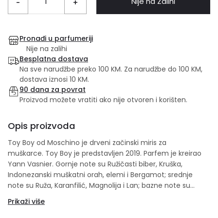
Nije na Zalihi
-
+
Pronađi u parfumeriji
Nije na zalihi
Besplatna dostava
Na sve narudžbe preko 100 KM. Za narudžbe do 100 KM,
dostava iznosi 10 KM.
90 dana za povrat
Proizvod možete vratiti ako nije otvoren i korišten.
Opis proizvoda
Toy Boy od Moschino je drveni začinski miris za
muškarce. Toy Boy je predstavljen 2019. Parfem je kreirao
Yann Vasnier. Gornje note su Ružičasti biber, Kruška,
Indonezanski muškatni orah, elemi i Bergamot; srednje
note su Ruža, Karanfilić, Magnolija i Lan; bazne note su
Cashmeran, Haiti vetiver, Sylkolide, Sandalovo drvo i Amber.
Prikaži više