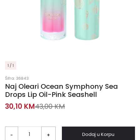
1 / 1
Šifra:
36843
Naj Oleari Ocean Symphony Sea
Drops Lip Oil-Pink Seashell
30,10
KM
43,00
KM
Dodaj u Korpu
-
+