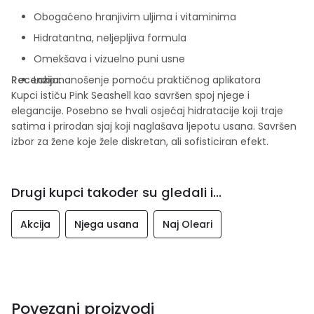
Obogaćeno hranjivim uljima i vitaminima
Hidratantna, neljepljiva formula
Omekšava i vizuelno puni usne
Recenzija:
Lako nanošenje pomoću praktičnog aplikatora
Kupci ističu Pink Seashell kao savršen spoj njege i
elegancije. Posebno se hvali osjećaj hidratacije koji traje
satima i prirodan sjaj koji naglašava ljepotu usana. Savršen
izbor za žene koje žele diskretan, ali sofisticiran efekt.
Drugi kupci također su gledali i...
Akcija
Njega usana
Naj Oleari
Povezani proizvodi