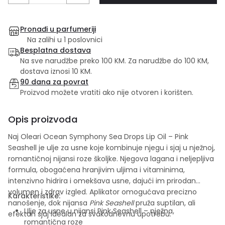
Pronađi u parfumeriji
Na zalihi u 1 poslovnici
Besplatna dostava
Na sve narudžbe preko 100 KM. Za narudžbe do 100 KM,
dostava iznosi 10 KM.
90 dana za povrat
Proizvod možete vratiti ako nije otvoren i korišten.
Opis proizvoda
Naj Oleari Ocean Symphony Sea Drops Lip Oil – Pink
Seashell je ulje za usne koje kombinuje njegu i sjaj u nježnoj,
romantičnoj nijansi roze školjke. Njegova lagana i neljepljiva
formula, obogaćena hranjivim uljima i vitaminima,
intenzivno hidrira i omekšava usne, dajući im prirodan
volumen i zdrav izgled. Aplikator omogućava precizno
Karakteristike:
nanošenje, dok nijansa
Pink Seashell
pruža suptilan, ali
Ulje za usne u nijansi Pink Seashell – nježna,
efektan sjaj idealan za svakodnevnu upotrebu.
romantična roze