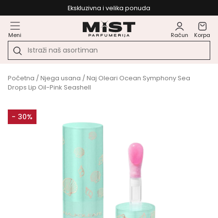
Ekskluzivna i velika ponuda
Meni
Račun
Korpa
Početna
/
Njega usana
/ Naj Oleari Ocean Symphony Sea
Drops Lip Oil-Pink Seashell
- 30%