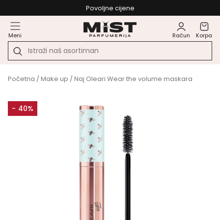
Povoljne cijene
Meni
Račun
Korpa
Početna
/
Make up
/ Naj Oleari Wear the volume maskara
- 40%