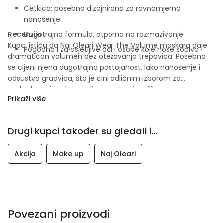
Četkica: posebno dizajnirana za ravnomjerno
nanošenje
Recenzija
Dugotrajna formula, otporna na razmazivanje
Kupci ističu da Naj Oleari Wear The Volume maskara daje
Pogodna i za osjetljive oči i osobe koje nose sočiva
dramatičan volumen bez otežavanja trepavica. Posebno
se cijeni njena dugotrajna postojanost, lako nanošenje i
odsustvo grudvica, što je čini odličnim izborom za
svakodnevni makeup, ali i za večernje prilike.
Prikaži više
Drugi kupci također su gledali i...
Akcija
Make up
Naj Oleari
Povezani proizvodi