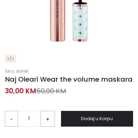
1 / 1
Šifra:
36498
Naj Oleari Wear the volume maskara
30,00
KM
50,00
KM
Dodaj u Korpu
-
+