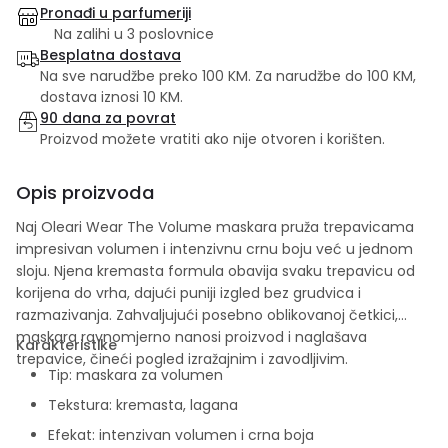
Pronađi u parfumeriji
Na zalihi u 3 poslovnice
Besplatna dostava
Na sve narudžbe preko 100 KM. Za narudžbe do 100 KM,
dostava iznosi 10 KM.
90 dana za povrat
Proizvod možete vratiti ako nije otvoren i korišten.
Opis proizvoda
Naj Oleari Wear The Volume maskara pruža trepavicama
impresivan volumen i intenzivnu crnu boju već u jednom
sloju. Njena kremasta formula obavija svaku trepavicu od
korijena do vrha, dajući puniji izgled bez grudvica i
razmazivanja. Zahvaljujući posebno oblikovanoj četkici,
maskara ravnomjerno nanosi proizvod i naglašava
Karakteristike
trepavice, čineći pogled izražajnim i zavodljivim.
Tip: maskara za volumen
Tekstura: kremasta, lagana
Efekat: intenzivan volumen i crna boja