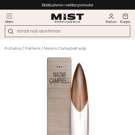
Ekskluzivna i velika ponuda
Meni
Račun
Korpa
Početna
/
Parfemi
/ Naomi Campbell edp