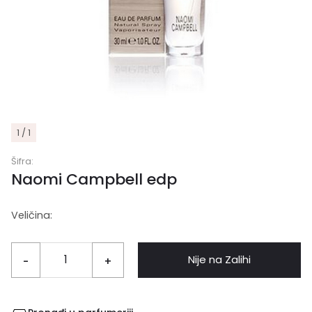
1 / 1
Šifra:
Naomi Campbell edp
Veličina:
Nije na Zalihi
-
+