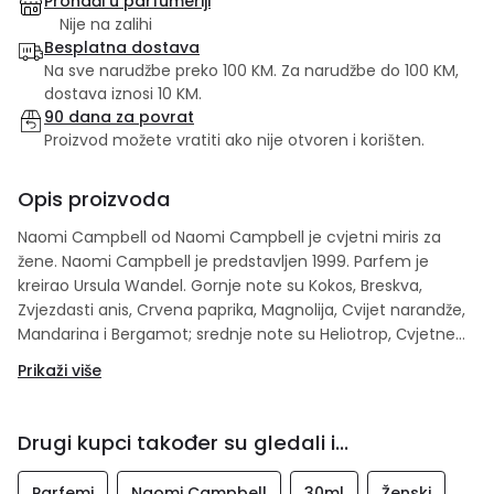
Pronađi u parfumeriji
Nije na zalihi
Besplatna dostava
Na sve narudžbe preko 100 KM. Za narudžbe do 100 KM,
dostava iznosi 10 KM.
90 dana za povrat
Proizvod možete vratiti ako nije otvoren i korišten.
Opis proizvoda
Naomi Campbell od Naomi Campbell je cvjetni miris za
žene. Naomi Campbell je predstavljen 1999. Parfem je
kreirao Ursula Wandel. Gornje note su Kokos, Breskva,
Zvjezdasti anis, Crvena paprika, Magnolija, Cvijet narandže,
Mandarina i Bergamot; srednje note su Heliotrop, Сvjetne
note, Tuberoza, Ruža, jasmin i Đurđevak; bazne note su
Prikaži više
Karamela, Vanilija, Mahune Tonke, Sandalovo drvo, Benzoin,
mošus, Amber, Opoponaks i Kedar.
Drugi kupci također su gledali i...
Parfemi
Naomi Campbell
30ml
Ženski