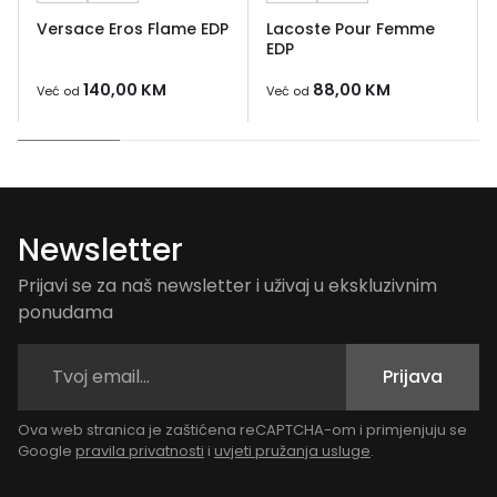
Versace Eros Flame EDP
Lacoste Pour Femme
EDP
140,00
KM
88,00
KM
Već od
Već od
Newsletter
Prijavi se za naš newsletter i uživaj u ekskluzivnim
ponudama
Prijava
Ova web stranica je zaštićena reCAPTCHA-om i primjenjuju se
Google
pravila privatnosti
i
uvjeti pružanja usluge
.