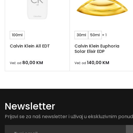
100ml
30ml
50ml
+ 1
Calvin Klein All EDT
Calvin Klein Euphoria
Solar Elixir EDP
80,00
KM
140,00
KM
Već od
Već od
Newsletter
Prijavi se za naš newsletter i uživaj u ekskluzivnim pon