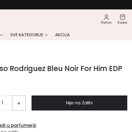
Račun
Korpa
SVE KATEGORIJE
AKCIJA
so Rodriguez Bleu Noir For Him EDP
Nije na Zalihi
+
đi u parfumeriji
 na zalihi