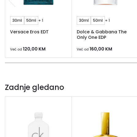
30ml
50ml
+ 1
30ml
50ml
+ 1
Versace Eros EDT
Dolce & Gabbana The
Only One EDP
120,00
KM
160,00
KM
Već od
Već od
Zadnje gledano