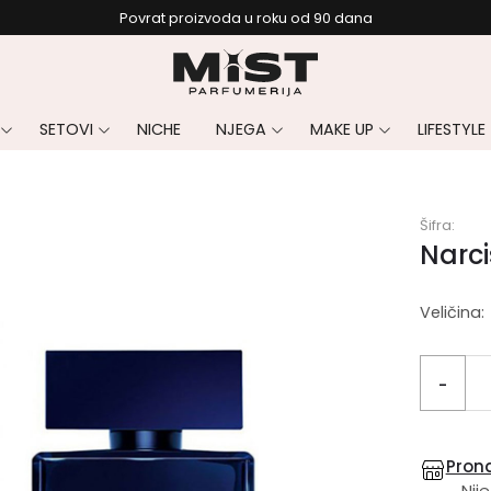
Povrat proizvoda u roku od 90 dana
SETOVI
NICHE
NJEGA
MAKE UP
LIFESTYLE
Šifra:
Narci
Veličina:
-
Prona
Nije