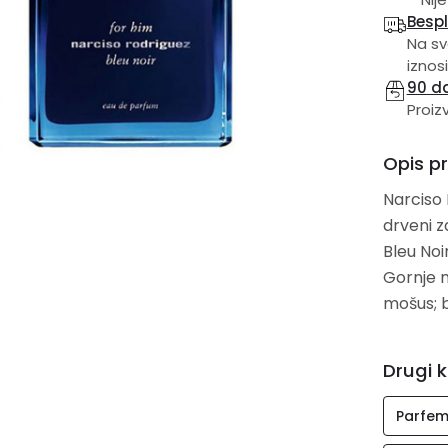
Besp
Na sv
iznosi
90 d
Proiz
Opis p
Narciso 
drveni z
Bleu Noi
Gornje n
mošus; b
Drugi k
Parfem