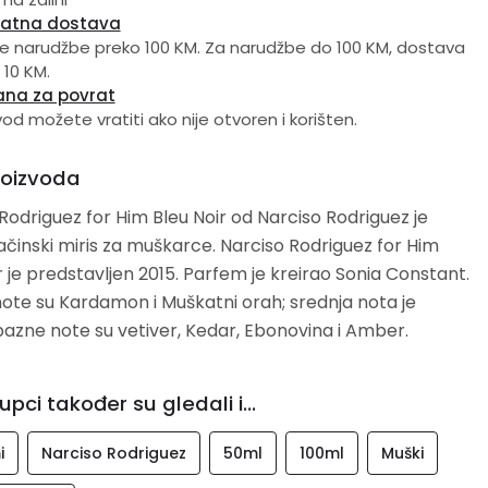
latna dostava
e narudžbe preko 100 KM. Za narudžbe do 100 KM, dostava
 10 KM.
ana za povrat
vod možete vratiti ako nije otvoren i korišten.
roizvoda
Rodriguez for Him Bleu Noir od Narciso Rodriguez je
ačinski miris za muškarce. Narciso Rodriguez for Him
r je predstavljen 2015. Parfem je kreirao Sonia Constant.
ote su Kardamon i Muškatni orah; srednja nota je
azne note su vetiver, Kedar, Ebonovina i Amber.
upci također su gledali i...
i
Narciso Rodriguez
50ml
100ml
Muški