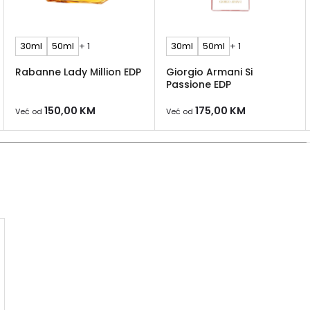
30ml
50ml
+ 1
30ml
50ml
+ 1
Rabanne Lady Million EDP
Giorgio Armani Si
Passione EDP
150,00
KM
175,00
KM
Već od
Već od