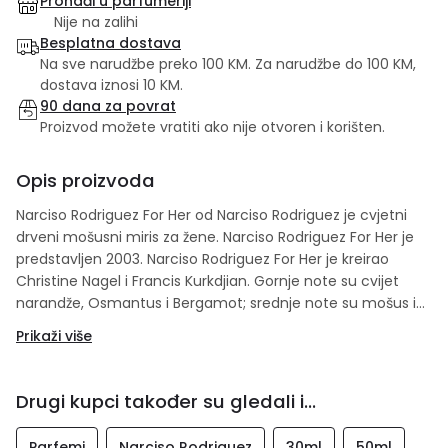
Pronađi u parfumeriji
Nije na zalihi
Besplatna dostava
Na sve narudžbe preko 100 KM. Za narudžbe do 100 KM,
dostava iznosi 10 KM.
90 dana za povrat
Proizvod možete vratiti ako nije otvoren i korišten.
Opis proizvoda
Narciso Rodriguez For Her od Narciso Rodriguez je cvjetni
drveni mošusni miris za žene. Narciso Rodriguez For Her je
predstavljen 2003. Narciso Rodriguez For Her je kreirao
Christine Nagel i Francis Kurkdjian. Gornje note su cvijet
narandže, Osmantus i Bergamot; srednje note su mošus i
Amber; bazne note su vetiver, Vanilija i pačuli.
Prikaži više
Drugi kupci također su gledali i...
Parfemi
Narciso Rodriguez
30ml
50ml