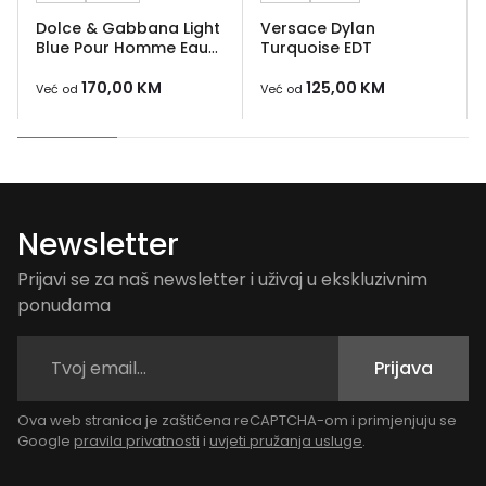
Dolce & Gabbana Light
Versace Dylan
Blue Pour Homme Eau
Turquoise EDT
de Toilette
170,00
KM
125,00
KM
Već od
Već od
Newsletter
Prijavi se za naš newsletter i uživaj u ekskluzivnim
ponudama
Prijava
Ova web stranica je zaštićena reCAPTCHA-om i primjenjuju se
Google
pravila privatnosti
i
uvjeti pružanja usluge
.