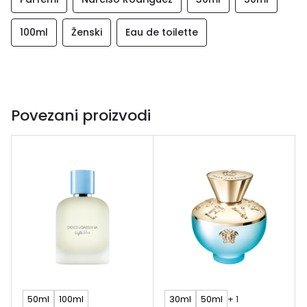
100ml
Ženski
Eau de toilette
Povezani proizvodi
50ml
100ml
30ml
50ml
+ 1