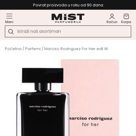
Povrat proizvoda u roku od 90 dana
Meni
Račun
Korpa
Početna
/
Parfemi
/ Narciso Rodriguez For Her edt W