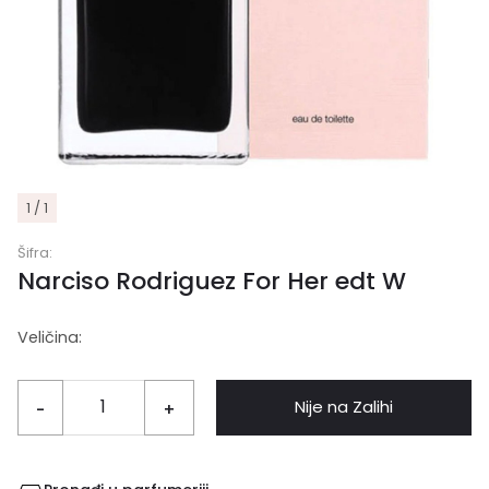
1 / 1
Šifra:
Narciso Rodriguez For Her edt W
Veličina:
Nije na Zalihi
-
+