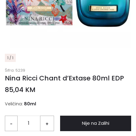
1 / 1
Šifra:
5239
Nina Ricci Chant d’Extase 80ml EDP
85,04
KM
Veličina:
80ml
Nije na Zalihi
-
+