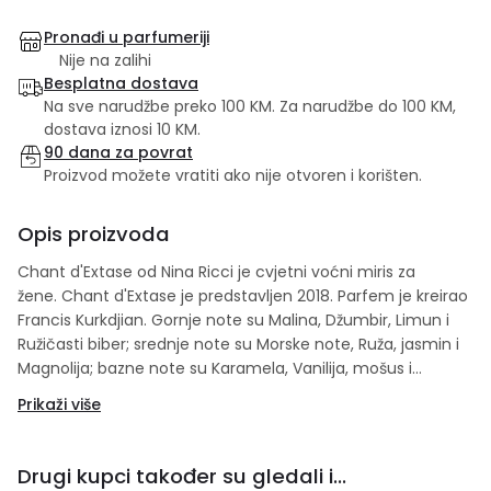
Pronađi u parfumeriji
Nije na zalihi
Besplatna dostava
Na sve narudžbe preko 100 KM. Za narudžbe do 100 KM,
dostava iznosi 10 KM.
90 dana za povrat
Proizvod možete vratiti ako nije otvoren i korišten.
Opis proizvoda
Chant d'Extase od Nina Ricci je cvjetni voćni miris za
žene. Chant d'Extase je predstavljen 2018. Parfem je kreirao
Francis Kurkdjian. Gornje note su Malina, Džumbir, Limun i
Ružičasti biber; srednje note su Morske note, Ruža, jasmin i
Magnolija; bazne note su Karamela, Vanilija, mošus i
Ambergris.
Prikaži više
Drugi kupci također su gledali i...