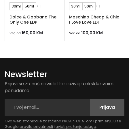
30ml
50ml
+ 1
30ml
50ml
+ 1
Dolce & Gabbana The
Moschino Cheap & Chic
Only One EDP
I Love Love EDT
160,00
KM
100,00
KM
Već od
Već od
Newsletter
Prijavi se za naš newsletter i uživaj u ekskluzivnim
ponudama
Prijava
Ova web stranica je zaštićena reCAPTCHA-om i primjenjuju se
Google
pravila privatnosti
i
uvjeti pružanja usluge
.