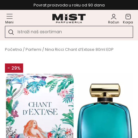
Povrat proizvoda u roku od 90 dana
Meni
Račun
Korpa
Početna
/
Parfemi
/ Nina Ricci Chant d’Extase 80ml EDP
- 29%