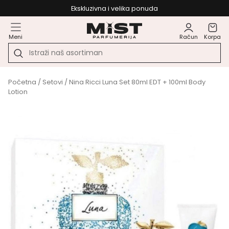
Ekskluzivna i velika ponuda
Meni
Račun
Korpa
Početna
/
Setovi
/ Nina Ricci Luna Set 80ml EDT + 100ml Body
Lotion