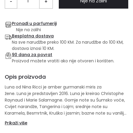
Nije na Zalihi
-
+
Pronađi u parfumeriji
Nije na zalihi
Besplatna dostava
Na sve narudžbe preko 100 KM. Za narudžbe do 100 KM,
dostava iznosi 10 KM.
90 dana za povrat
Proizvod možete vratiti ako nije otvoren i korišten.
Opis proizvoda
Luna od Nina Ricci je amber gurmanski miris za
žene. Luna je predstavljen 2016. Luna je kreirao Christophe
Raynaud i Marie Salamagne. Gornje note su Šumsko voće,
Cvijet narandže, Tangerina i Lajm; srednje note su
Karamela, Besmrtnik, Kruška i jasmin; bazne note su vanilija
sa Madagaskara, Sladić, Sandalovo drvo i Bijeli mošus. Set
Prikaži više
sadrži: 80ml edt + 100ml body lotion