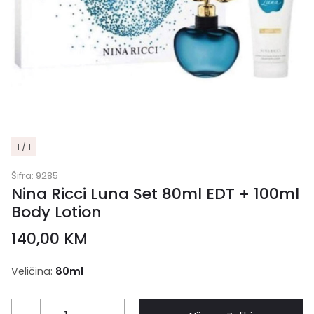
1 / 1
Šifra:
9285
Nina Ricci Luna Set 80ml EDT + 100ml
Body Lotion
140,00
KM
Veličina:
80ml