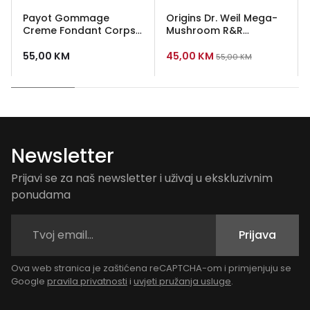
Payot Gommage
Origins Dr. Weil Mega-
Creme Fondant Corps -
Mushroom R&R
topiva piling krema za
Soothing Treatment
tijelo 200 ml
Lotion 100 ml
55,00
KM
45,00
KM
55,00
KM
Newsletter
Prijavi se za naš newsletter i uživaj u ekskluzivnim
ponudama
Prijava
Ova web stranica je zaštićena reCAPTCHA-om i primjenjuju se
Google
pravila privatnosti
i
uvjeti pružanja usluge
.