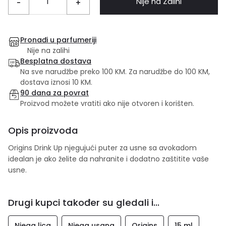
Nije na Zalihi
-
+
Pronađi u parfumeriji
Nije na zalihi
Besplatna dostava
Na sve narudžbe preko 100 KM. Za narudžbe do 100 KM,
dostava iznosi 10 KM.
90 dana za povrat
Proizvod možete vratiti ako nije otvoren i korišten.
Opis proizvoda
Origins Drink Up njegujući puter za usne sa avokadom
idealan je ako želite da nahranite i dodatno zaštitite vaše
usne.
Drugi kupci također su gledali i...
Njega lica
Njega usana
Origins
15 ml