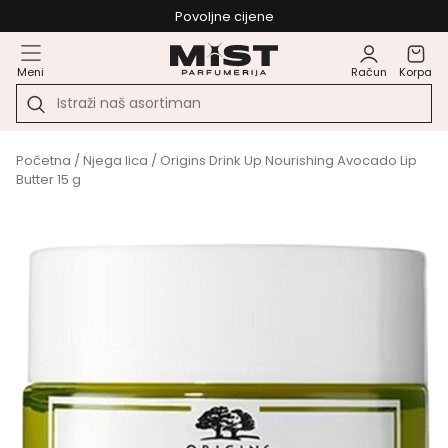
Povoljne cijene
Meni
Račun
Korpa
Početna
/
Njega lica
/ Origins Drink Up Nourishing Avocado Lip
Butter 15 g