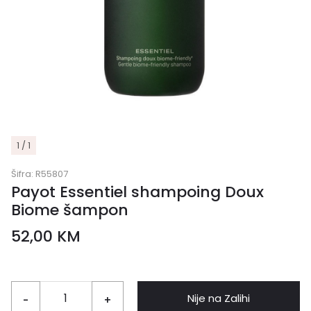
1 / 1
Šifra:
R55807
Payot Essentiel shampoing Doux
Biome šampon
52,00
KM
Nije na Zalihi
-
+