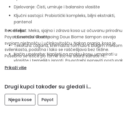
Djelovanje: Čisti, umiruje i balansira vlasište
Ključni sastojci: Probiotički kompleks, biljni ekstrakti,
pantenol
Recenzija:
Efekat: Meka, sjajna i zdrava kosa uz očuvanu prirodnu
Payot Essentiel Shampoing Doux Biome šampon osvaja
ravnotežu vlasišta
svojom nježnošću i učinkovitošću. Nakon pranja, kosa je
Tekstura: Lagana, kremasta formula s blagim mirisom
svilenkasta, podatna i lako se raščešljava bez težine.
Način upotrebe: Nanijeti na mokru kosu, umasirati u
Posebno se ističe po tome što ne sadrži sulfate ni
vlasište i temeljito isprati. Po potrebi ponoviti postupak
parabene, pa je idealan i za osjetljivo vlasište ili nakon
Prikaži više
tretmana poput bojenja. Korisnici ga opisuju kao „spa
njegu“ za kosu — prirodnu, umirujuću i izuzetno ugodnu za
svakodnevnu upotrebu.
Drugi kupci također su gledali i...
Njega kose
Payot