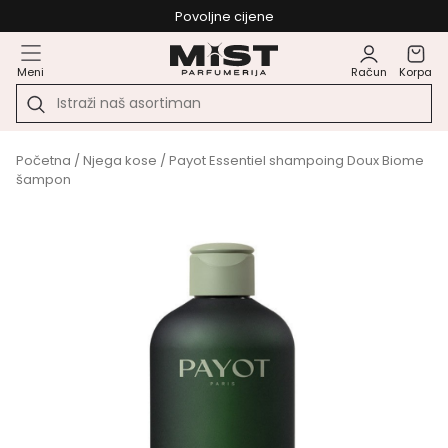
Povoljne cijene
Meni
Račun
Korpa
Početna
/
Njega kose
/ Payot Essentiel shampoing Doux Biome
šampon