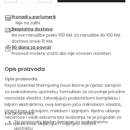
Pronađi u parfumeriji
Nije na zalihi
Besplatna dostava
Na sve narudžbe preko 100 KM. Za narudžbe do 100 KM,
dostava iznosi 10 KM.
90 dana za povrat
Proizvod možete vratiti ako nije otvoren i korišten.
Opis proizvoda
Opis proizvoda:
Payot Essentiel Shampoing Doux Biome je nježan šampon
za svakodnevnu upotrebu, formulisan za očuvanje prirodne
ravnoteže vlasišta. Zahvaljujući probiotičkom kompleksu i
biljnim ekstraktima, ovaj šampon jača mikrobiom vlasišta,
čineći kosu zdravijom, mekšom i sjajnijom. Nježno uklanja
Karakteristike:
nečistoće i višak sebuma bez isušivanja, te je pogodan za
Tip proizvoda: Nježan šampon za svakodnevnu
sve tipove kose, uključujući i osjetljivo vlasište.
upotrebu