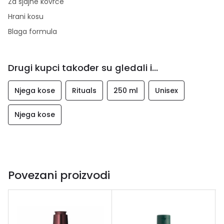
Za sjajne kovrče
Hrani kosu
Blaga formula
Drugi kupci također su gledali i...
Njega kose
Rituals
250 ml
Unisex
Njega kose
Povezani proizvodi