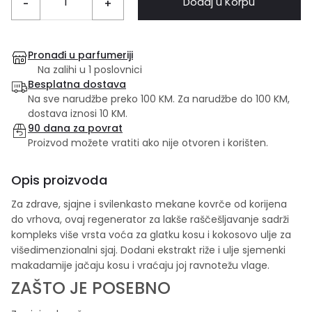
Dodaj u Korpu
-
+
Pronađi u parfumeriji
Na zalihi u 1 poslovnici
Besplatna dostava
Na sve narudžbe preko 100 KM. Za narudžbe do 100 KM,
dostava iznosi 10 KM.
90 dana za povrat
Proizvod možete vratiti ako nije otvoren i korišten.
Opis proizvoda
Za zdrave, sjajne i svilenkasto mekane kovrče od korijena
do vrhova, ovaj regenerator za lakše raščešljavanje sadrži
kompleks više vrsta voća za glatku kosu i kokosovo ulje za
višedimenzionalni sjaj. Dodani ekstrakt riže i ulje sjemenki
makadamije jačaju kosu i vraćaju joj ravnotežu vlage.
ZAŠTO JE POSEBNO