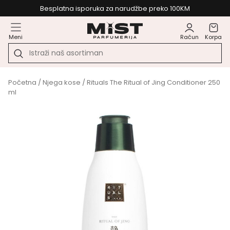
Besplatna isporuka za narudžbe preko 100KM
Meni
Račun
Korpa
Početna
/
Njega kose
/ Rituals The Ritual of Jing Conditioner 250
ml