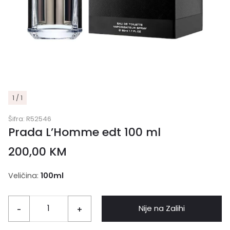
1 / 1
Šifra:
R52546
Prada L’Homme edt 100 ml
200,00
KM
Veličina:
100ml
Nije na Zalihi
-
+