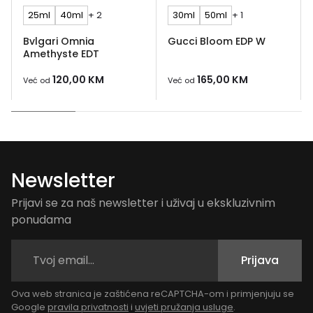
25ml
40ml
+ 2
30ml
50ml
+ 1
Bvlgari Omnia
Gucci Bloom EDP W
Amethyste EDT
120,00
KM
165,00
KM
Već od
Već od
Newsletter
Prijavi se za naš newsletter i uživaj u ekskluzivnim
ponudama
Prijava
Ova web stranica je zaštićena reCAPTCHA-om i primjenjuju se
Google
pravila privatnosti
i
uvjeti pružanja usluge
.