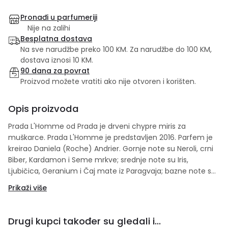
Pronađi u parfumeriji
Nije na zalihi
Besplatna dostava
Na sve narudžbe preko 100 KM. Za narudžbe do 100 KM,
dostava iznosi 10 KM.
90 dana za povrat
Proizvod možete vratiti ako nije otvoren i korišten.
Opis proizvoda
Prada L'Homme od Prada je drveni chypre miris za
muškarce. Prada L'Homme je predstavljen 2016. Parfem je
kreirao Daniela (Roche) Andrier. Gornje note su Neroli, crni
Biber, Kardamon i Seme mrkve; srednje note su Iris,
Ljubičica, Geranium i Čaj mate iz Paragvaja; bazne note su
Amber, Kedar, pačuli i Sandalovo drvo.
Prikaži više
Drugi kupci također su gledali i...