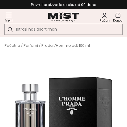
Povrat proizvoda u roku od 90 dana
Meni
Račun
Korpa
Početna
/
Parfemi
/ Prada L’Homme edt 100 ml