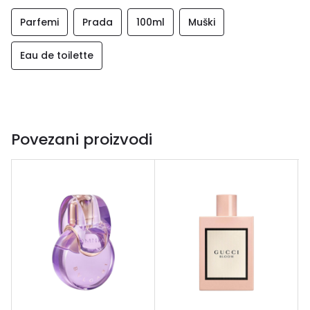
Parfemi
Prada
100ml
Muški
Eau de toilette
Povezani proizvodi