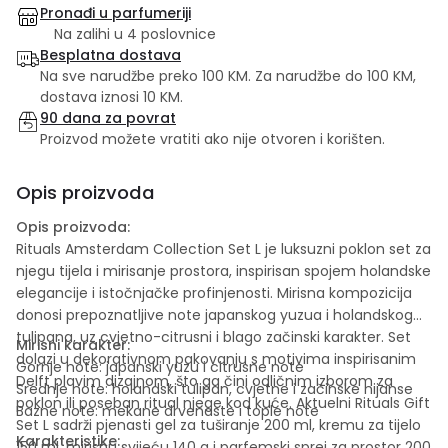
Pronađi u parfumeriji
Na zalihi u 4 poslovnice
Besplatna dostava
Na sve narudžbe preko 100 KM. Za narudžbe do 100 KM,
dostava iznosi 10 KM.
90 dana za povrat
Proizvod možete vratiti ako nije otvoren i korišten.
Opis proizvoda
Opis proizvoda:
Rituals Amsterdam Collection Set L je luksuzni poklon set za
njegu tijela i mirisanje prostora, inspirisan spojem holandske
elegancije i istočnjačke profinjenosti. Mirisna kompozicija
donosi prepoznatljive note japanskog yuzua i holandskog
tulipana, uz cvjetno-citrusni i blago začinski karakter. Set
Mirisni karakter:
dolazi u dekorativnom pakovanju s motivima inspirisanim
Gornje note: japanski yuzu i citrusne note
Delft plavim dizajnom, što ga čini odličnim izborom za
Srednje note: holandski tulipan, cvjetne i začinske nijanse
poklon ili poseban ritual njege kod kuće. Aktuelni Rituals Gift
Bazne note: mekane drvenaste i tople note
Set L sadrži pjenasti gel za tuširanje 200 ml, kremu za tijelo
Karakteristike:
150 ml, mirisnu svijeću 140 g i parfemski sprej za prostor 200