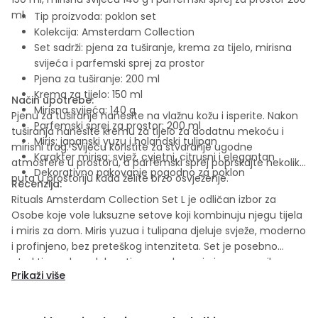
ml.
Tip proizvoda: poklon set
Kolekcija: Amsterdam Collection
Set sadrži: pjena za tuširanje, krema za tijelo, mirisna
svijeća i parfemski sprej za prostor
Pjena za tuširanje: 200 ml
Krema za tijelo: 150 ml
Način upotrebe:
Mirisna svijeća: 140 g
Pjenu za tuširanje nanesite na vlažnu kožu i isperite. Nakon
Parfemski sprej za prostor: 200 ml
tuširanja nanesite kremu za tijelo za dodatnu mekoću i
Miris: japanski yuzu i holandski tulipan
mirisni trag. Svijeću koristite za stvaranje ugodne
Karakter mirisa: svjež, cvjetni, citrusni i elegantan
atmosfere u prostoru, a parfemski sprej poprskajte nekoliko
Dekorativno pakovanje pogodno za poklon
puta u prostoriju kada želite brzo osvježenje.
Recenzija:
Rituals Amsterdam Collection Set L je odličan izbor za
Osobe koje vole luksuzne setove koji kombinuju njegu tijela
i miris za dom. Miris yuzua i tulipana djeluje svježe, moderno
i profinjeno, bez preteškog intenziteta. Set je posebno
atraktivan zbog dekorativnog pakovanja i raznovrsnih
Prikaži više
proizvoda, pa se lahko poklanja za rođendan, praznik ili kao
elegantan znak pažnje. Idealan je za one koji žele
svakodnevnu rutinu pretvoriti u mirisan i opuštajući ritual.