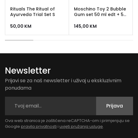
Rituals The Ritual of
Moschino Toy 2 Bubble
Ayurveda Trial Set S
Gum set 50 ml edt + 50
ml losion + 50 ml gel za
tusiranje
50,00
KM
145,00
KM
Newsletter
Prijavi se za naš newsletter i uživaj u ekskluzivnim
ponudama
Prijava
Ova web stranica je zaštićena reCAPTCHA-om i primjenjuju se
Google
pravila privatnosti
i
uvjeti pružanja usluge
.