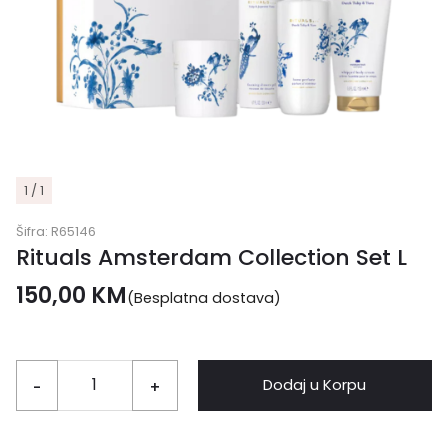
1 / 1
Šifra:
R65146
Rituals Amsterdam Collection Set L
150,00
KM
(Besplatna dostava)
Dodaj u Korpu
-
+