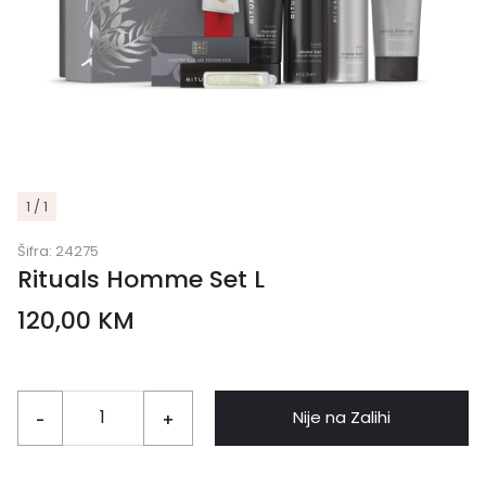
1 / 1
Šifra:
24275
Rituals Homme Set L
120,00
KM
Nije na Zalihi
-
+