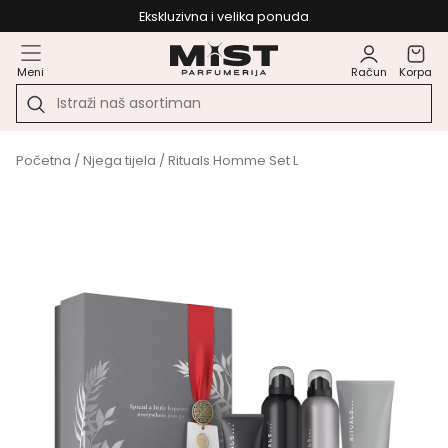
Ekskluzivna i velika ponuda
Meni
Račun
Korpa
Početna
/
Njega tijela
/ Rituals Homme Set L