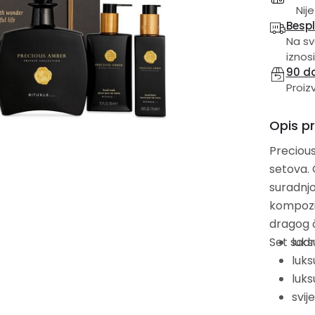
Nije
Besp
Na sv
iznosi
90 d
Proiz
Opis p
Precious
setova. 
suradnjom 
kompozic
dragog č
Set sadrž
luks
luks
luks
svij