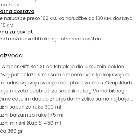
 na zalihi
latna dostava
e narudžbe preko 100 KM. Za narudžbe do 100 KM, dostava
 10 KM.
ana za povrat
vod možete vratiti ako nije otvoren i korišten.
roizvoda
 Amber Gift Set XL od Rituals je dio luksuznih poklon
Ovaj put dolaze s mirisom ambera i vanilije koji svojom
oduševljavaju svačije receptore za miris. Ovaj sklad i
iju možete odabrati za sebe ili nekog Vama bitnog i
ime ćete im dati do znanja da im želite samo najbolje.
i :
uzni sapun za ruke 300 ml
uzni balzam za ruke 175 ml
uzni mirisni štapići 450 ml
eća 360 gr