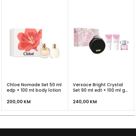
Chloe Nomade Set 50 ml
Versace Bright Crystal
edp + 100 ml body lotion
Set 90 ml edt + 100 ml gel
za tuširanje +100 ml
losion + Versace neseser
200,00
KM
240,00
KM