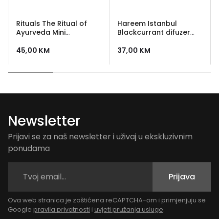
Rituals The Ritual of
Hareem Istanbul
Ayurveda Mini
Blackcurrant difuzer
Fragrance Sticks 70 ml
100ml - mirisni štapići za
prostor
45,00
KM
37,00
KM
Newsletter
Prijavi se za naš newsletter i uživaj u ekskluzivnim
ponudama
Prijava
Ova web stranica je zaštićena reCAPTCHA-om i primjenjuju se
Google
pravila privatnosti
i
uvjeti pružanja usluge
.