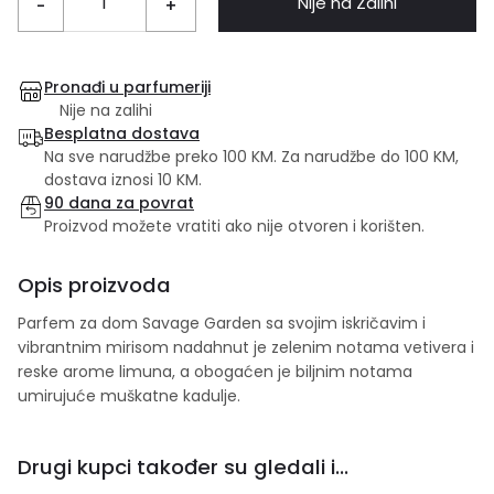
Nije na Zalihi
-
+
Pronađi u parfumeriji
Nije na zalihi
Besplatna dostava
Na sve narudžbe preko 100 KM. Za narudžbe do 100 KM,
dostava iznosi 10 KM.
90 dana za povrat
Proizvod možete vratiti ako nije otvoren i korišten.
Opis proizvoda
Parfem za dom Savage Garden sa svojim iskričavim i
vibrantnim mirisom nadahnut je zelenim notama vetivera i
reske arome limuna, a obogaćen je biljnim notama
umirujuće muškatne kadulje.
Drugi kupci također su gledali i...