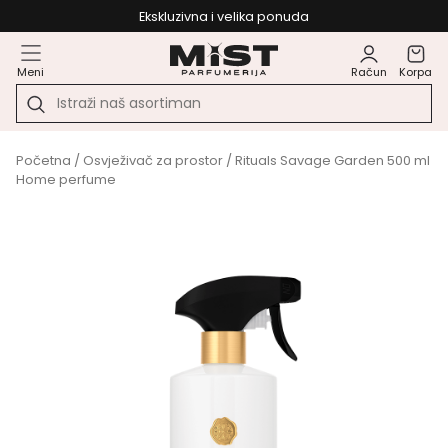
Ekskluzivna i velika ponuda
Meni
Račun
Korpa
Početna
/
Osvježivač za prostor
/ Rituals Savage Garden 500 ml
Home perfume