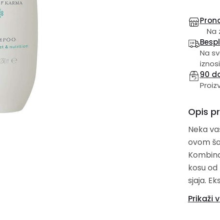
Prona
Na 
Besp
Na sv
iznosi
90 d
Proiz
Opis p
Neka vaš
ovom šam
Kombinac
kosu od 
sjaja. Ek
obnavlja
Prikaži v
njeguje 
upotrebu