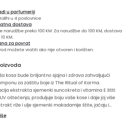
đi u parfumeriji
zalihi u 4 poslovnice
latna dostava
e narudžbe preko 100 KM. Za narudžbe do 100 KM, dostava
 10 KM.
ana za povrat
vod možete vratiti ako nije otvoren i korišten.
roizvoda
a kosa bude briljantno sjajna i zdrava zahvaljujući
ponu za zaštitu boje iz The Ritual of Karma.
ija ekstrakta sjemenki suncokreta i vitamina E štiti
UV oštećenja, produljuje boju vaše kose i daje joj više
strakt riže i ulje sjemenki makadamije štite, jačaju i
ju kosu dajući joj dodatnu vlagu. Ostavlja kosu živom i
iše
s intenzivnim sjajem. Prikladno za svakodnevnu
 i sve tipove kose, posebno obojene kose. Za najbolje