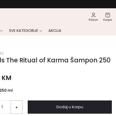
Račun
Korpa
SVE KATEGORIJE
AKCIJA
62
ls The Ritual of Karma Šampon 250
0
KM
250 ml
Dodaj u Korpu
+