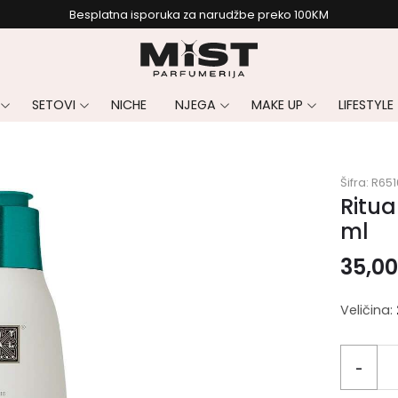
Besplatna isporuka za narudžbe preko 100KM
SETOVI
NICHE
NJEGA
MAKE UP
LIFESTYLE
Šifra:
R651
Ritua
ml
35,0
Veličina:
-