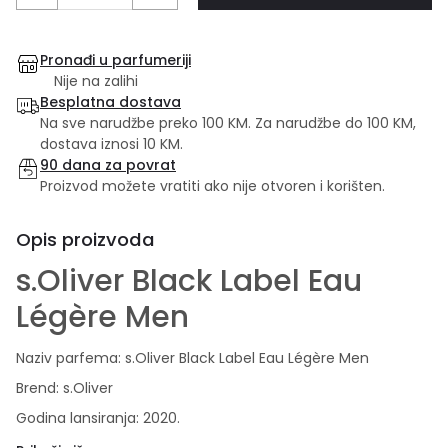
Pronađi u parfumeriji
Nije na zalihi
Besplatna dostava
Na sve narudžbe preko 100 KM. Za narudžbe do 100 KM,
dostava iznosi 10 KM.
90 dana za povrat
Proizvod možete vratiti ako nije otvoren i korišten.
Opis proizvoda
s.Oliver Black Label Eau
Légère Men
Naziv parfema: s.Oliver Black Label Eau Légère Men
Brend: s.Oliver
Godina lansiranja: 2020.
Kategorija mirisa: Aromatično-drveni