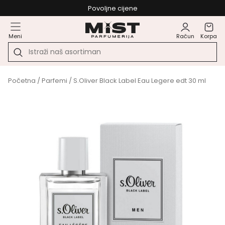
Povoljne cijene
Meni
Račun
Korpa
Početna
/
Parfemi
/ S.Oliver Black Label Eau Legere edt 30 ml