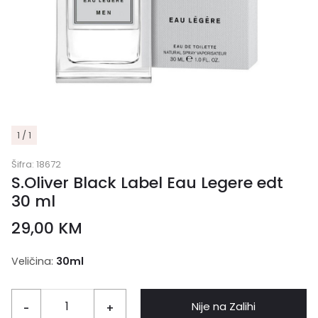
1 / 1
Šifra:
18672
S.Oliver Black Label Eau Legere edt
30 ml
29,00
KM
Veličina:
30ml
Nije na Zalihi
-
+