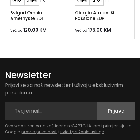
25ml
40ml
+ 2
30ml
50ml
+ 1
Bvlgari Omnia
Giorgio Armani Si
Amethyste EDT
Passione EDP
120,00
KM
175,00
KM
Već od
Već od
Newsletter
Prijavi se za naš newsletter i uživaj u ekskluzivnim
ponudama
Prijava
Ova web stranica je zaštićena reCAPTCHA-om i primjenjuju se
Google
pravila privatnosti
i
uvjeti pružanja usluge
.