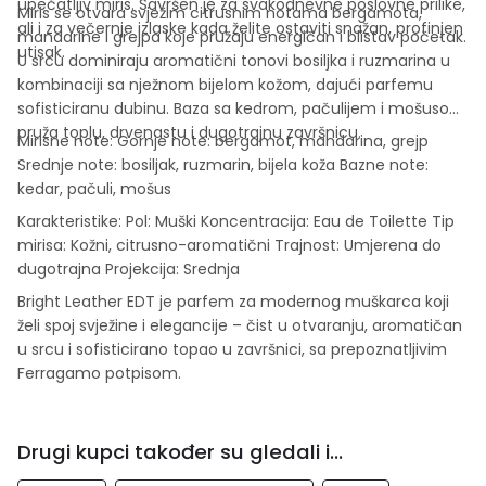
upečatljiv miris. Savršen je za svakodnevne poslovne prilike,
Miris se otvara svježim citrusnim notama bergamota,
ali i za večernje izlaske kada želite ostaviti snažan, profinjen
mandarine i grejpa koje pružaju energičan i blistav početak.
utisak.
U srcu dominiraju aromatični tonovi bosiljka i ruzmarina u
kombinaciji sa nježnom bijelom kožom, dajući parfemu
sofisticiranu dubinu. Baza sa kedrom, pačulijem i mošusom
pruža toplu, drvenastu i dugotrajnu završnicu.
Mirisne note: Gornje note: bergamot, mandarina, grejp
Srednje note: bosiljak, ruzmarin, bijela koža Bazne note:
kedar, pačuli, mošus
Karakteristike: Pol: Muški Koncentracija: Eau de Toilette Tip
mirisa: Kožni, citrusno-aromatični Trajnost: Umjerena do
dugotrajna Projekcija: Srednja
Bright Leather EDT je parfem za modernog muškarca koji
želi spoj svježine i elegancije – čist u otvaranju, aromatičan
u srcu i sofisticirano topao u završnici, sa prepoznatljivim
Ferragamo potpisom.
Drugi kupci također su gledali i...