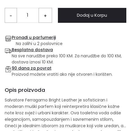
Dodaj u Korpu
-
+
Pronađi u parfumeriji
Na zalihi u 2 poslovnice
Besplatna dostava
Na sve narudžbe preko 100 KM. Za narudžbe do 100 KM,
dostava iznosi 10 KM.
90 dana za povrat
Proizvod možete vratiti ako nije otvoren i korišten.
Opis proizvoda
Salvatore Ferragamo Bright Leather je sofisticiran i
moderan muški parfem koji reinterpretira klasične kožne
note kroz svjež i urbani karakter. Ova toaletna voda odiše
elegancijom, samopouzdanjem i savremenim stilom,
čineći je idealnim izborom za muškarce koji vole uredan, ali