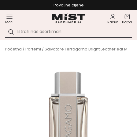
Povoljne cijene
Meni
Račun
Korpa
Početna
/
Parfemi
/ Salvatore Ferragamo Bright Leather edt M