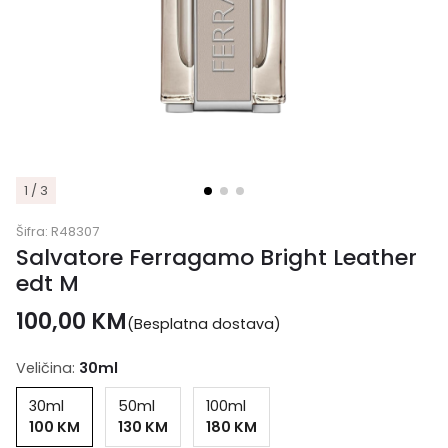
1 / 3
Šifra:
R48307
Salvatore Ferragamo Bright Leather
edt M
100,00
KM
(Besplatna dostava)
Veličina:
30ml
30ml
50ml
100ml
100 KM
130 KM
180 KM