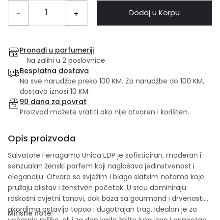
Dodaj u Korpu
-
+
Pronađi u parfumeriji
Na zalihi u 2 poslovnice
Besplatna dostava
Na sve narudžbe preko 100 KM. Za narudžbe do 100 KM,
dostava iznosi 10 KM.
90 dana za povrat
Proizvod možete vratiti ako nije otvoren i korišten.
Opis proizvoda
Salvatore Ferragamo Unica EDP je sofisticiran, moderan i
senzualan ženski parfem koji naglašava jedinstvenost i
eleganciju. Otvara se svježim i blago slatkim notama koje
pružaju blistav i ženstven početak. U srcu dominiraju
raskošni cvjetni tonovi, dok baza sa gourmand i drvenastim
akordima ostavlja topao i dugotrajan trag. Idealan je za
Mirisne note:
večernje prilike, ali i za dan kada želite luksuzan i primjetan