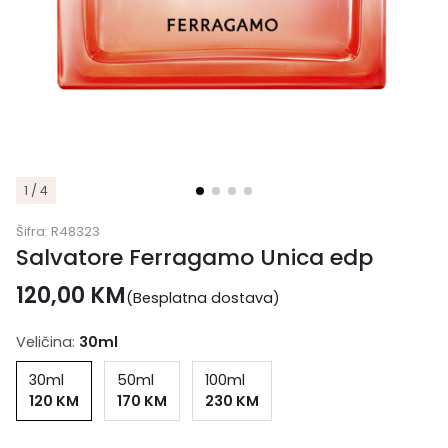
1 / 4
Šifra:
R48323
Salvatore Ferragamo Unica edp
120,00
KM
(Besplatna dostava)
Veličina:
30ml
30ml
50ml
100ml
120 KM
170 KM
230 KM