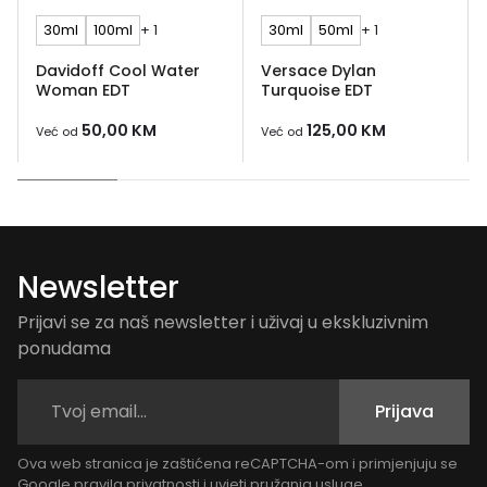
30ml
100ml
+ 1
30ml
50ml
+ 1
Davidoff Cool Water
Versace Dylan
Woman EDT
Turquoise EDT
50,00
KM
125,00
KM
Već od
Već od
Newsletter
Prijavi se za naš newsletter i uživaj u ekskluzivnim
ponudama
Prijava
Ova web stranica je zaštićena reCAPTCHA-om i primjenjuju se
Google
pravila privatnosti
i
uvjeti pružanja usluge
.