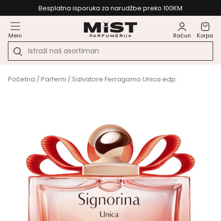
Besplatna isporuka za narudžbe preko 100KM
Meni
Račun
Korpa
Početna
/
Parfemi
/ Salvatore Ferragamo Unica edp