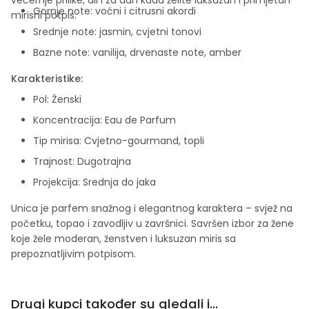
Gornje note: voćni i citrusni akordi
mirisni potpis.
Srednje note: jasmin, cvjetni tonovi
Bazne note: vanilija, drvenaste note, amber
Karakteristike:
Pol: Ženski
Koncentracija: Eau de Parfum
Tip mirisa: Cvjetno-gourmand, topli
Trajnost: Dugotrajna
Projekcija: Srednja do jaka
Unica je parfem snažnog i elegantnog karaktera – svjež na
početku, topao i zavodljiv u završnici. Savršen izbor za žene
koje žele moderan, ženstven i luksuzan miris sa
prepoznatljivim potpisom.
Drugi kupci također su gledali i...