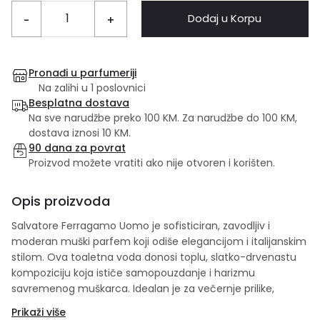
Dodaj u Korpu
-
+
Pronađi u parfumeriji
Na zalihi u 1 poslovnici
Besplatna dostava
Na sve narudžbe preko 100 KM. Za narudžbe do 100 KM,
dostava iznosi 10 KM.
90 dana za povrat
Proizvod možete vratiti ako nije otvoren i korišten.
Opis proizvoda
Salvatore Ferragamo Uomo je sofisticiran, zavodljiv i
moderan muški parfem koji odiše elegancijom i italijanskim
stilom. Ova toaletna voda donosi toplu, slatko-drvenastu
kompoziciju koja ističe samopouzdanje i harizmu
savremenog muškarca. Idealan je za večernje prilike,
poslovne sastanke ili trenutke kada želite ostaviti snažan i
Prikaži više
upečatljiv utisak.