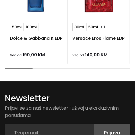
50ml
100ml
30ml
50ml
+ 1
Dolce & Gabbana K EDP
Versace Eros Flame EDP
190,00
KM
140,00
KM
Već od
Već od
Newsletter
Prijavi se za naš newsletter i uživaj u ekskluzivnim
ponudama
Prijava