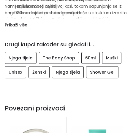
Namijenjena suhoj, osjetljivoj koži, tokom sapunjanja se iz
Topli, kremasti miris
bogate kremaste teksture transformiše u strukturu izrazito
93% sastojaka prirodnog porijekla
nježne mliječne pjene. Bočica se može reciklirati i
Sada certifikovana od strane The Vegan Society
Prikaži više
napravljena je od 100% reciklirane plastike uključujući
Dermatološki testirana
Community Fair Trade recikliranu plastiku sakupljenu na
ulicama Bangalora u Indiji. Možete reciklirati čak i poklopac!
Drugi kupci također su gledali i...
To znači da ćete voljeti našu planetu svaki put kada
njegujete svoje prelijepo tijelo.
Njega tijela
The Body Shop
60ml
Muški
Unisex
Ženski
Njega tijela
Shower Gel
Povezani proizvodi