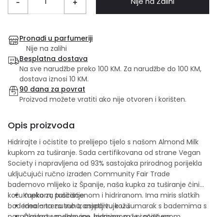
Nije na Zalihi
-
+
Pronađi u parfumeriji
Nije na zalihi
Besplatna dostava
Na sve narudžbe preko 100 KM. Za narudžbe do 100 KM,
dostava iznosi 10 KM.
90 dana za povrat
Proizvod možete vratiti ako nije otvoren i korišten.
Opis proizvoda
Hidrirajte i očistite to prelijepo tijelo s našom Almond Milk
kupkom za tuširanje. Sada certifikovana od strane Vegan
Society i napravljena od 93% sastojaka prirodnog porijekla
uključujući ručno izrađen Community Fair Trade
bademovo mlijeko iz Španije, naša kupka za tuširanje čini
kožu mekom, pročišćenom i hidriranom. Ima miris slatkih
Kupka za tuširanje
badema – trenutno transportuje u šumarak s bademima s
Idealana za suhu, osjetljivu kožu
naznakama sandalovine, jasmina, ruže i mošusa.
Čini kožu mekanom, hidriranom i pročišćenom