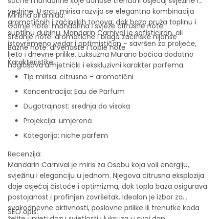
sočne mandarine koje donose trenutni osjećaj svježine i
vedrine. U srcu mirisa razvija se elegantna kombinacija
Mirisna piramida:
aromatičnih i začinskih tonova, dok baza pruža toplinu i
Gornje note: mandarina i svježe citrusne note
suptilnu dubinu. Mandarin Carnival je sofisticiran, ali
Srednje note: aromatične i blago začinske nijanse
istovremeno vedar i optimističan – savršen za proljeće,
Bazne note: drvenaste i tople note
ljeto i dnevne prilike. Luksuzna Murano bočica dodatno
Karakteristike:
naglašava umjetnički i ekskluzivni karakter parfema.
Tip mirisa: citrusno – aromatični
Koncentracija: Eau de Parfum
Dugotrajnost: srednja do visoka
Projekcija: umjerena
Kategorija: niche parfem
Recenzija:
Mandarin Carnival je miris za Osobu koja voli energiju,
svježinu i eleganciju u jednom. Njegova citrusna eksplozija
daje osjećaj čistoće i optimizma, dok topla baza osigurava
postojanost i profinjen završetak. Idealan je izbor za
svakodnevne aktivnosti, poslovne prilike ili trenutke kada
SEO opis:
želite unijeti dozu svjetlosti i luksuza u svoj dan.