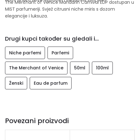
The Merchant of Venice Mandarin Carnival EDP dostupan u
MiST parfumeriji. Svjež citrusni niche miris s dozom
elegancije i luksuza.
Drugi kupci također su gledali i...
Niche parfemi
Parfemi
The Merchant of Venice
50ml
100ml
Ženski
Eau de parfum
Povezani proizvodi