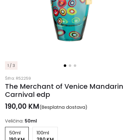
1 / 3
Šifra:
R52259
The Merchant of Venice Mandarin
Carnival edp
190,00
KM
(Besplatna dostava)
Veličina:
50ml
50ml
100ml
190 KM
280 KM