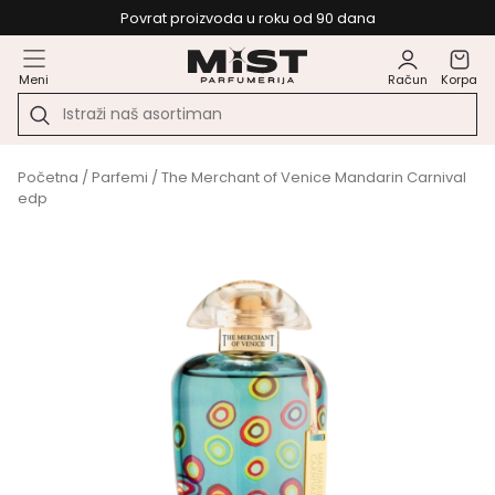
Povrat proizvoda u roku od 90 dana
Meni
Račun
Korpa
Početna
/
Parfemi
/ The Merchant of Venice Mandarin Carnival
edp