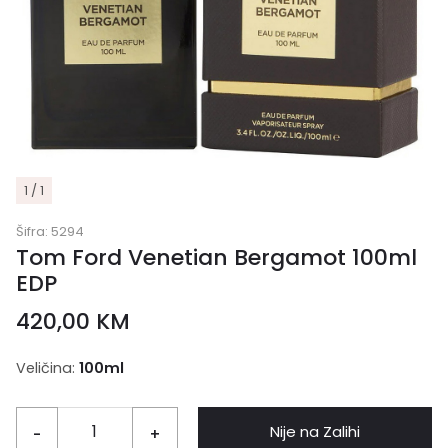
1 / 1
Šifra:
5294
Tom Ford Venetian Bergamot 100ml
EDP
420,00
KM
Veličina:
100ml
Nije na Zalihi
-
+