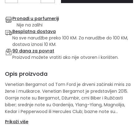
Pronađi u parfumeriji
Nije na zalihi
Besplatna dostava
Na sve narudžbe preko 100 KM. Za narudžbe do 100 KM,
dostava iznosi 10 KM.
90 dana za povrat
Proizvod možete vratiti ako nije otvoren i korišten.
Opis proizvoda
Venetian Bergamot od Tom Ford je drveni začinski miris za
žene i muškarce. Venetian Bergamot je predstavljen 2015.
Gornje note su Bergamot, Džumbir, crni Biber i Ružičasti
biber; srednje note su Gardenija, Ylang-Ylang, Magnolija,
Kedar i Pepperwood ili Hercules Club; bazne note su
Sandalovo drvo, Cashmeran, Mahune Tonke i Amber.
Prikaži više