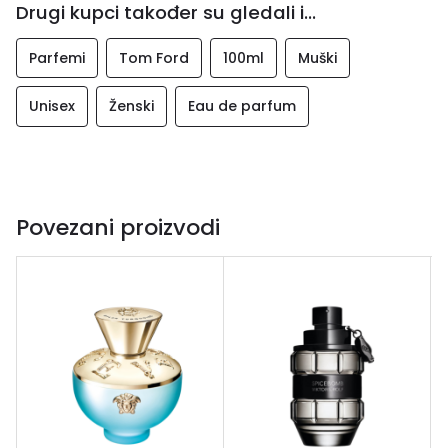
Drugi kupci također su gledali i...
Parfemi
Tom Ford
100ml
Muški
Unisex
Ženski
Eau de parfum
Povezani proizvodi