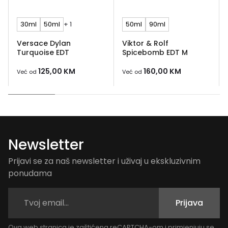
30ml
50ml
+ 1
50ml
90ml
Versace Dylan
Viktor & Rolf
Turquoise EDT
Spicebomb EDT M
125,00
KM
160,00
KM
Već od
Već od
Newsletter
Prijavi se za naš newsletter i uživaj u ekskluzivnim
ponudama
Prijava
Ova web stranica je zaštićena reCAPTCHA-om i primjenjuju se