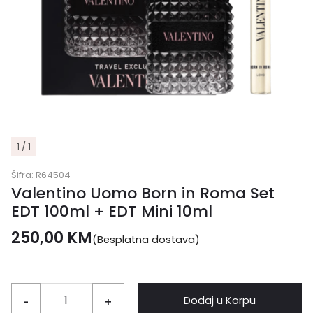
1 / 1
Šifra:
R64504
Valentino Uomo Born in Roma Set
EDT 100ml + EDT Mini 10ml
250,00
KM
(Besplatna dostava)
Dodaj u Korpu
-
+