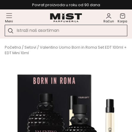
Povrat proizvoda u roku od 90 dana
Meni
Račun
Korpa
Početna
/
Setovi
/ Valentino Uomo Born in Roma Set EDT 100ml +
EDT Mini 10ml