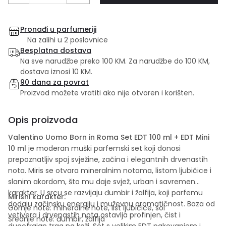
Pronađi u parfumeriji
Na zalihi u 2 poslovnice
Besplatna dostava
Na sve narudžbe preko 100 KM. Za narudžbe do 100 KM,
dostava iznosi 10 KM.
90 dana za povrat
Proizvod možete vratiti ako nije otvoren i korišten.
Opis proizvoda
Valentino Uomo Born in Roma Set EDT 100 ml + EDT Mini
10 ml
je moderan muški parfemski set koji donosi
prepoznatljiv spoj svježine, začina i elegantnih drvenastih
nota. Miris se otvara mineralnim notama, listom ljubičice i
slanim akordom, što mu daje svjež, urban i savremen
karakter. U srcu se razvijaju đumbir i žalfija, koji parfemu
Mirisni karakter:
dodaju začinsku energiju i muževnu aromatičnost. Baza od
Gornje note: mineralne note, list ljubičice, sol
vetivera i drvenastih nota ostavlja profinjen, čist i
Srednje note: đumbir, žalfija
dugotrajan trag na koži. Set s velikim EDT pakovanjem i