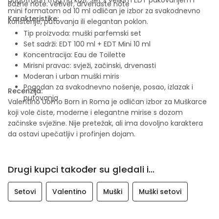
Bazne note: vetiver, drvenaste note
mini formatom od 10 ml odličan je izbor za svakodnevno
Karakteristike:
korištenje, putovanja ili elegantan poklon.
Tip proizvoda: muški parfemski set
Set sadrži: EDT 100 ml + EDT Mini 10 ml
Koncentracija: Eau de Toilette
Mirisni pravac: svježi, začinski, drvenasti
Moderan i urban muški miris
Pogodan za svakodnevno nošenje, posao, izlazak i
Recenzija:
putovanja
Valentino Uomo Born in Roma je odličan izbor za Muškarce
koji vole čiste, moderne i elegantne mirise s dozom
začinske svježine. Nije pretežak, ali ima dovoljno karaktera
da ostavi upečatljiv i profinjen dojam.
Drugi kupci također su gledali i...
Setovi
Valentino
Muški
Muški setovi