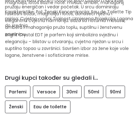
magnolija, lotos Bazne note: mošus, amber, mahagonij
pružaju energičan i vedar početak. U srcu dominiraju
Karakteristike: Pol: Ženski Koncentracija: Eau de Toilette Tip
raskošni božur, magnolija i lotos, donoseći nježnu i
mirisa: Cvjetno-voćni Trajnost: Umjerena Projekcija: Lagana
elegantnu cvjetnu harmoniju. Baza sa notama mošusa,
do srednja
ambera i mahagonija pruža toplu, suptilnu i ženstvenu
završnicu.
Bright Crystal EDT je parfem koji simbolizira svježinu i
eleganciju – blistav u otvaranju, cvjetno nježan u srcu i
suptilno topao u završnici. Savršen izbor za žene koje vole
lagane, ženstvene i sofisticirane mirise.
Drugi kupci također su gledali i...
Parfemi
Versace
30ml
50ml
90ml
Ženski
Eau de toilette