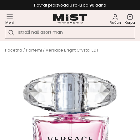
Povrat proizvoda u roku od 90 dana
Meni
Račun
Korpa
Početna
/
Parfemi
/ Versace Bright Crystal EDT