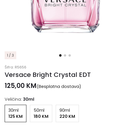
1 / 3
Šifra:
R5656
Versace Bright Crystal EDT
125,00
KM
(Besplatna dostava)
Veličina:
30ml
30ml
50ml
90ml
125 KM
180 KM
220 KM