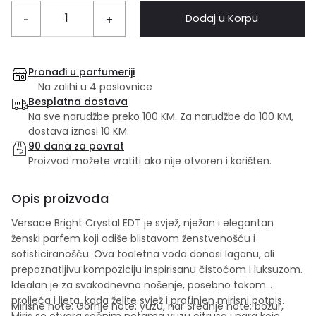
Dodaj u Korpu
-
+
Pronađi u parfumeriji
Na zalihi u 4 poslovnice
Besplatna dostava
Na sve narudžbe preko 100 KM. Za narudžbe do 100 KM,
dostava iznosi 10 KM.
90 dana za povrat
Proizvod možete vratiti ako nije otvoren i korišten.
Opis proizvoda
Versace Bright Crystal EDT je svjež, nježan i elegantan
ženski parfem koji odiše blistavom ženstvenošću i
sofisticiranošću. Ova toaletna voda donosi laganu, ali
prepoznatljivu kompoziciju inspirisanu čistoćom i luksuzom.
Idealan je za svakodnevno nošenje, posebno tokom
proljeća i ljeta, kada želite svjež i profinjen mirisni potpis.
Mirisne note: Gornje note: yuzu, nar Srednje note: božur,
Miris se otvara sočnim notama yuzu citrusa i nara koje