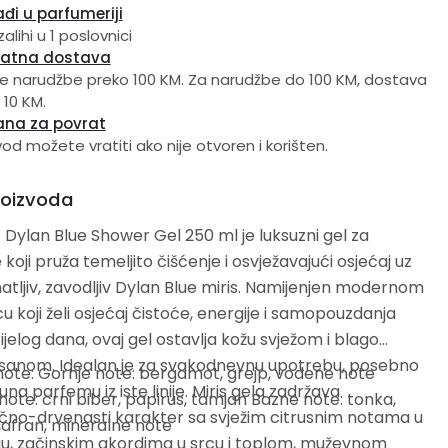
đi u parfumeriji
alihi u 1 poslovnici
latna dostava
e narudžbe preko 100 KM. Za narudžbe do 100 KM, dostava
 10 KM.
ana za povrat
vod možete vratiti ako nije otvoren i korišten.
roizvoda
Dylan Blue Shower Gel 250 ml je luksuzni gel za
 koji pruža temeljito čišćenje i osvježavajući osjećaj uz
tljiv, zavodljiv Dylan Blue miris. Namijenjen modernom
 koji želi osjećaj čistoće, energije i samopouzdanja
jelog dana, ovaj gel ostavlja kožu svježom i blago
sanom. Idealan je za svakodnevnu upotrebu, posebno
note: Gornje note: bergamot, grejp, vodene note
na parfemu iz iste linije. Miris gela zadržava
note: crni biber, papirus, tamjan Bazne note: tonka,
čno-drvenasti karakter sa svježim citrusnim notama u
afran, mineralne note
ju, začinskim akordima u srcu i toplom, muževnom