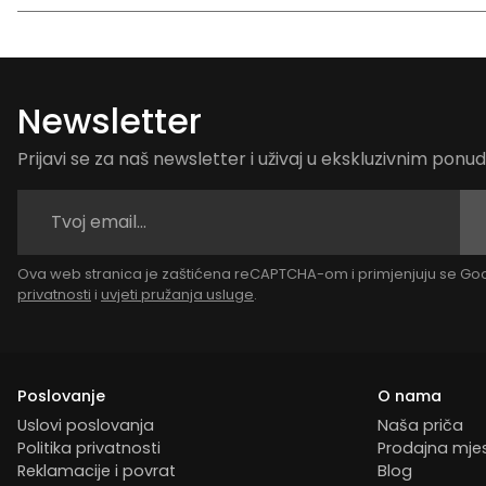
Newsletter
Prijavi se za naš newsletter i uživaj u ekskluzivnim pon
Ova web stranica je zaštićena reCAPTCHA-om i primjenjuju se G
privatnosti
i
uvjeti pružanja usluge
.
Poslovanje
O nama
Uslovi poslovanja
Naša priča
Politika privatnosti
Prodajna mje
Reklamacije i povrat
Blog