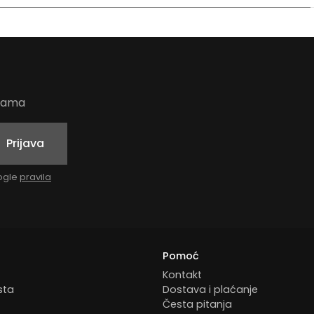
udama
Prijava
oogle
pravila
Pomoć
Kontakt
sta
Dostava i plaćanje
Česta pitanja