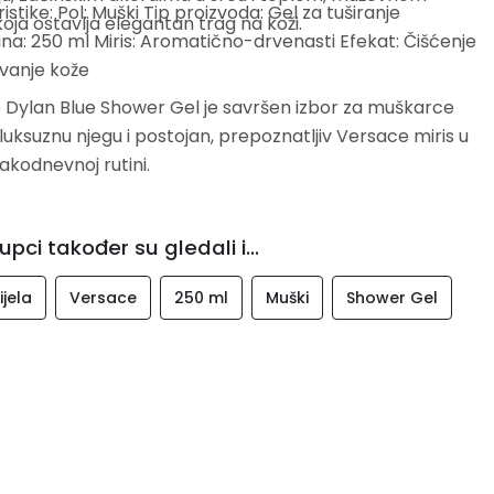
istike: Pol: Muški Tip proizvoda: Gel za tuširanje
ja ostavlja elegantan trag na koži.
a: 250 ml Miris: Aromatično-drvenasti Efekat: Čišćenje
avanje kože
 Dylan Blue Shower Gel je savršen izbor za muškarce
e luksuznu njegu i postojan, prepoznatljiv Versace miris u
vakodnevnoj rutini.
upci također su gledali i...
ijela
Versace
250 ml
Muški
Shower Gel