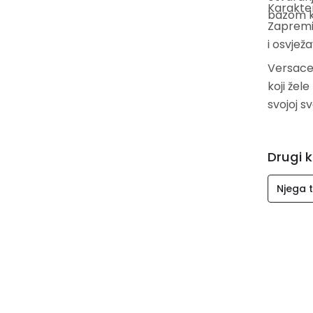
Karakter
bazom ko
Zapremin
i osvjež
Versace
koji žel
svojoj s
Drugi k
Njega t