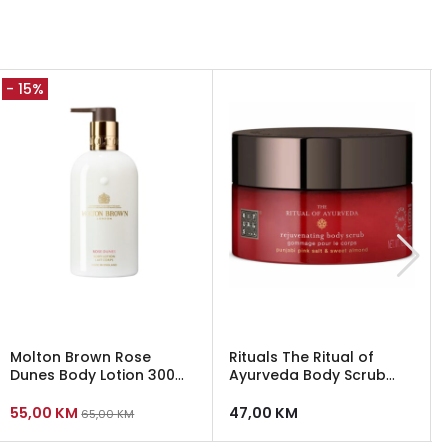
- 15%
Molton Brown Rose
Rituals The Ritual of
Dunes Body Lotion 300
Ayurveda Body Scrub
ml
300 gr
55,00
KM
47,00
KM
65,00
KM