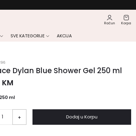
Račun
Korpa
SVE KATEGORIJE
AKCIJA
296
ce Dylan Blue Shower Gel 250 ml
0
KM
250 ml
Dodaj u Korpu
+