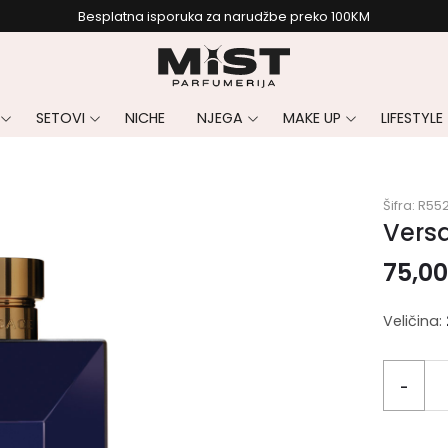
Besplatna isporuka za narudžbe preko 100KM
SETOVI
NICHE
NJEGA
MAKE UP
LIFESTYLE
Šifra:
R55
Versa
75,0
Veličina:
-