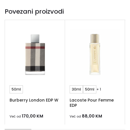
Povezani proizvodi
50ml
30ml
50ml
+ 1
Burberry London EDP W
Lacoste Pour Femme
EDP
170,00
KM
88,00
KM
Već od
Već od