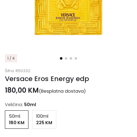
1 / 4
Šifra:
R50332
Versace Eros Energy edp
180,00
KM
(Besplatna dostava)
Veličina:
50ml
50ml
100ml
180 KM
225 KM