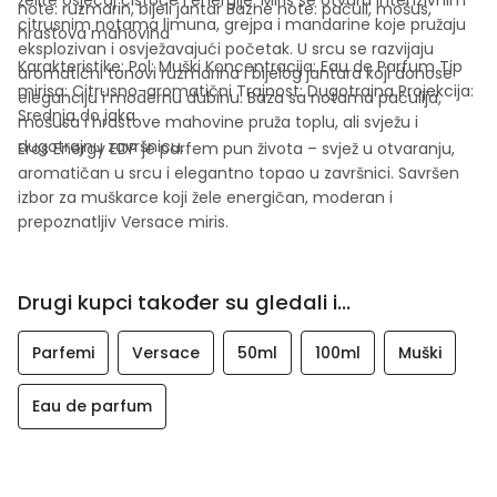
note: ruzmarin, bijeli jantar Bazne note: pačuli, mošus,
citrusnim notama limuna, grejpa i mandarine koje pružaju
hrastova mahovina
eksplozivan i osvježavajući početak. U srcu se razvijaju
Karakteristike: Pol: Muški Koncentracija: Eau de Parfum Tip
aromatični tonovi ruzmarina i bijelog jantara koji donose
mirisa: Citrusno-aromatični Trajnost: Dugotrajna Projekcija:
eleganciju i modernu dubinu. Baza sa notama pačulija,
Srednja do jaka
mošusa i hrastove mahovine pruža toplu, ali svježu i
dugotrajnu završnicu.
Eros Energy EDP je parfem pun života – svjež u otvaranju,
aromatičan u srcu i elegantno topao u završnici. Savršen
izbor za muškarce koji žele energičan, moderan i
prepoznatljiv Versace miris.
Drugi kupci također su gledali i...
Parfemi
Versace
50ml
100ml
Muški
Eau de parfum