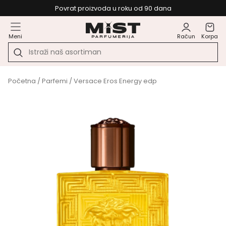
Povrat proizvoda u roku od 90 dana
Meni
Račun
Korpa
Početna
/
Parfemi
/ Versace Eros Energy edp