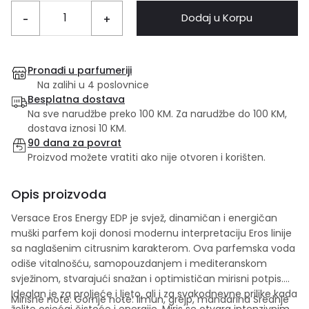
Dodaj u Korpu
-
+
Pronađi u parfumeriji
Na zalihi u 4 poslovnice
Besplatna dostava
Na sve narudžbe preko 100 KM. Za narudžbe do 100 KM,
dostava iznosi 10 KM.
90 dana za povrat
Proizvod možete vratiti ako nije otvoren i korišten.
Opis proizvoda
Versace Eros Energy EDP je svjež, dinamičan i energičan
muški parfem koji donosi modernu interpretaciju Eros linije
sa naglašenim citrusnim karakterom. Ova parfemska voda
odiše vitalnošću, samopouzdanjem i mediteranskom
svježinom, stvarajući snažan i optimističan mirisni potpis.
Idealan je za proljeće i ljeto, ali i za svakodnevne prilike kada
Mirisne note: Gornje note: limun, grejp, mandarina Srednje
želite osjećaj čistoće i energije. Miris se otvara intenzivnim